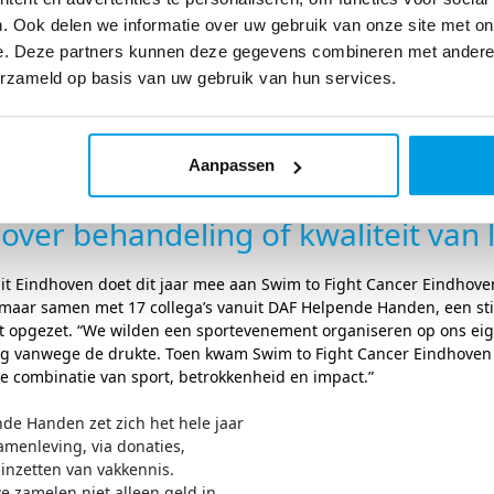
. Ook delen we informatie over uw gebruik van onze site met on
e. Deze partners kunnen deze gegevens combineren met andere i
erzameld op basis van uw gebruik van hun services.
deelnemersverhaal
Aanpassen
over behandeling of kwaliteit van 
uit Eindhoven doet dit jaar mee aan
Swim
to
Fight
Cancer Eindhoven.
maar samen met 17 collega’s vanuit DAF Helpende Handen, een stich
t opgezet. “We wilden een sportevenement organiseren op ons eig
stig vanwege de drukte. Toen kwam
Swim
to
Fight
Cancer Eindhoven t
e combinatie van sport, betrokkenheid en impact.”
de Handen zet zich het hele jaar
samenleving, via donaties,
 inzetten van vakkennis.
we
zamelen niet alleen geld in,