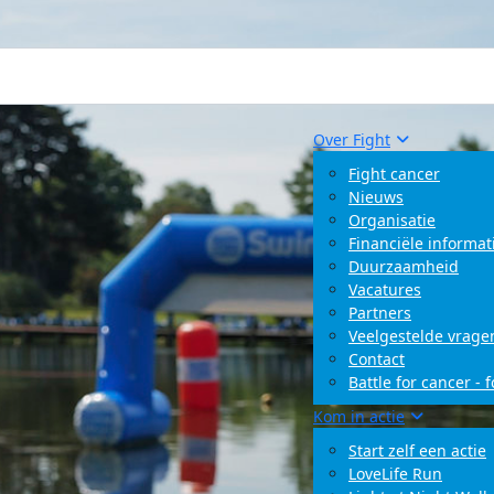
Over Fight
Fight cancer
Nieuws
Organisatie
Financiële informat
Duurzaamheid
Vacatures
Partners
Veelgestelde vrage
Contact
Battle for cancer - 
Kom in actie
Start zelf een actie
LoveLife Run