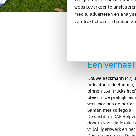
websiteverkeer te analyseren
media, adverteren en analys
verstrekt of die ze hebben v
Douwe 
19 juni 2025
Een verhaal 
Do
uwe
Beckman
n
(47) 
individuele deelnemer, 
binnen DAF Trucks heef
bleek in de praktijk la
was voor ons de perfect
Samen met collega's
De stichting DAF Helpen
door in voor de lokale 
vrijwilligerswerk en het
Deelnemers zoals Do
u