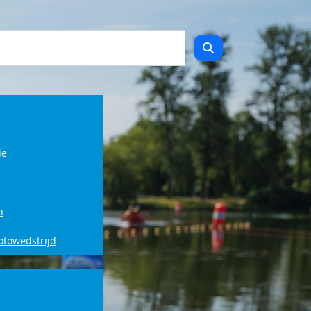
ie
n
fotowedstrijd