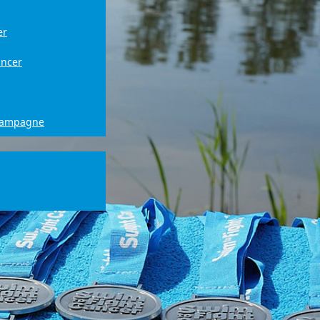
er
ancer
campagne