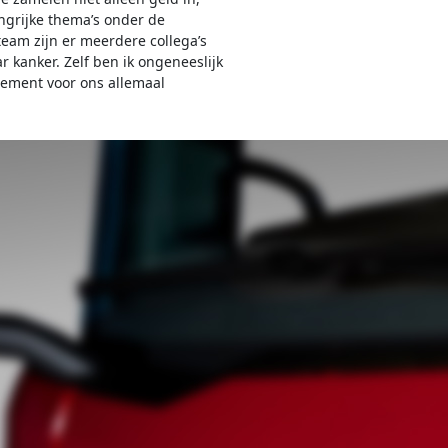
grijke thema’s onder de
eam zijn er meerdere collega’s
r kanker. Zelf ben ik ongeneeslijk
nement voor ons allemaal