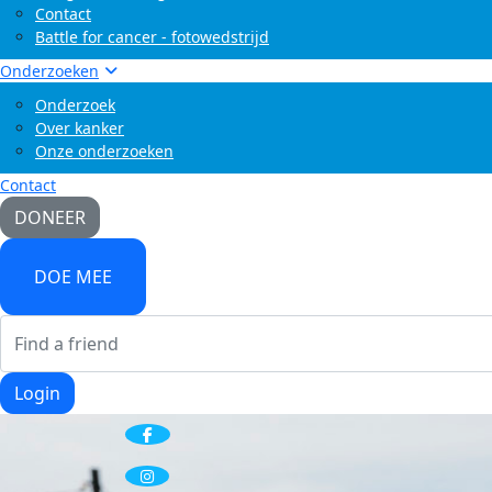
Contact
Battle for cancer - fotowedstrijd
Onderzoeken
Onderzoek
Over kanker
Onze onderzoeken
Contact
DONEER
DOE MEE
Login