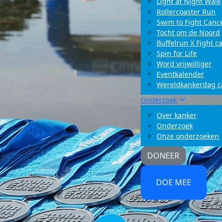
Light at Night Walk
Rollercoaster Run
Swim to Fight Canc
Tocht om de Noord
Buffelrun X Fight c
Spin for Life
Word vrijwilliger
Eventkalender
Wereldkankerdag 
Onderzoek
Over kanker
Onderzoek
Onze onderzoeken
DONEER
DOE MEE