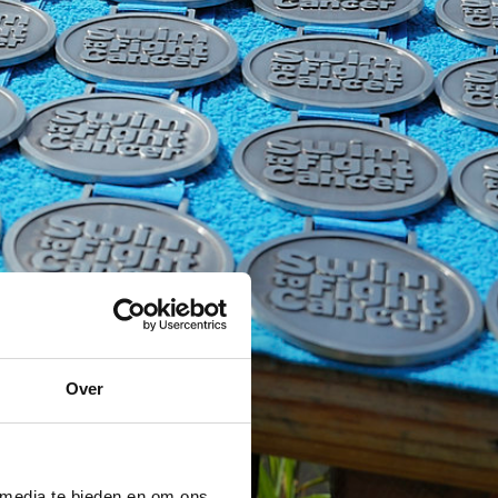
Over
 media te bieden en om ons