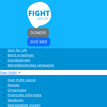
Home
Kom in actie
Start zelf een actie
LoveLife Run
Light at Night Walk
Rollercoaster Run
DONEER
Swim to Fight Cancer
Buffelrun X Fight cancer
DOE MEE
Tocht om de Noord
Spin for Life
Word vrijwilliger
Eventkalender
Wereldkankerdag campagne
Over Fight
Over Fight cancer
Nieuws
Organisatie
Financiële informatie
Vacatures
Veelgestelde vragen