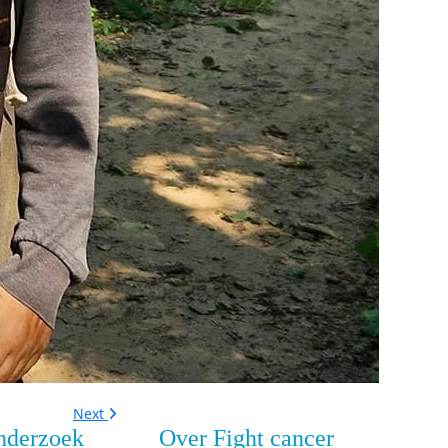
Next
nderzoek
Over Fight cancer