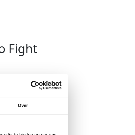
o Fight
Over
 media te bieden en om ons