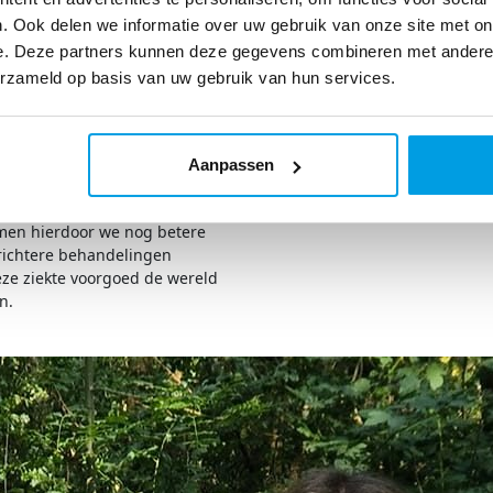
seren via Fight Cancer,
econde.
. Ook delen we informatie over uw gebruik van onze site met on
s heb ik mijn beste
e. Deze partners kunnen deze gegevens combineren met andere i
en. Op latere leeftijd zijn een
erzameld op basis van uw gebruik van hun services.
schoonmoeder en een nicht
 vreselijke ziekte. Sommigen
ehad om dit na te kunnen
elaas niet.
Aanpassen
 om zo'n belangrijke
iseren. Zodat er veel mensen
n hierdoor we nog betere
richtere behandelingen
e ziekte voorgoed de wereld
en.