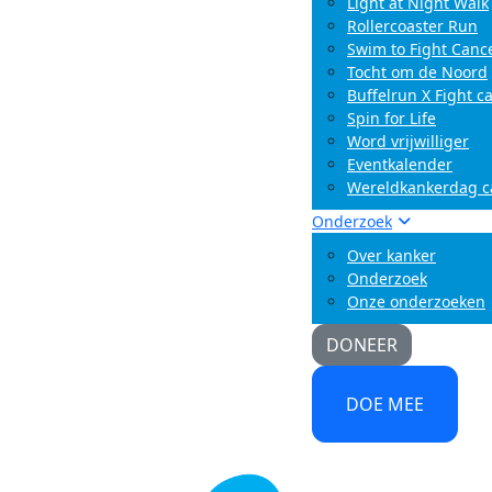
Light at Night Walk
Rollercoaster Run
Swim to Fight Canc
Tocht om de Noord
Buffelrun X Fight c
Spin for Life
Word vrijwilliger
Eventkalender
Wereldkankerdag 
Onderzoek
Over kanker
Onderzoek
Onze onderzoeken
DONEER
DOE MEE