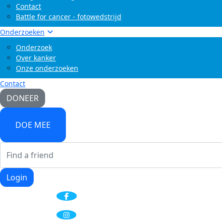
Contact
Battle for cancer - fotowedstrijd
Onderzoeken
Onderzoek
Over kanker
Onze onderzoeken
Contact
DONEER
DOE MEE
Login