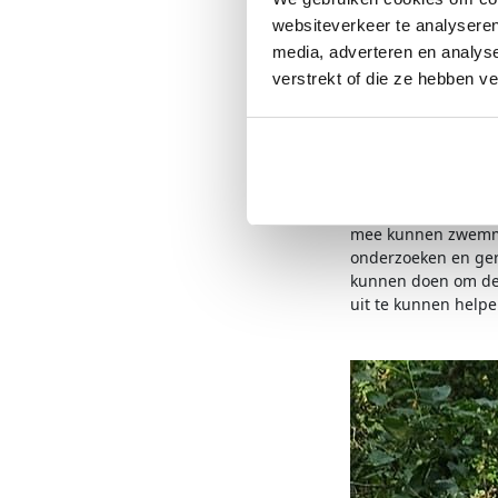
swim mede te organi
twijfelde ik geen s
websiteverkeer te analyseren
Toen ik een kind wa
media, adverteren en analys
vriendinnetje verlor
verstrekt of die ze hebben v
paar vriendinnen, 
getroffen door deze
hebben het geluk g
vertellen, anderen h
Daarom help ik mee
evenement te organ
mee kunnen zwemme
onderzoeken en ge
kunnen doen om dez
uit te kunnen help