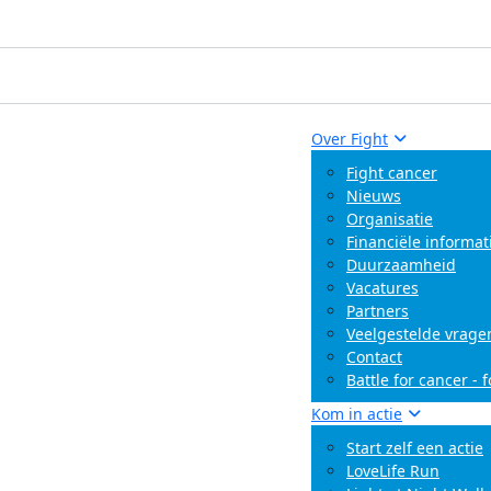
Over Fight
Fight cancer
Nieuws
Organisatie
Financiële informat
Duurzaamheid
Vacatures
Partners
Veelgestelde vrage
Contact
Battle for cancer - 
Kom in actie
Start zelf een actie
LoveLife Run