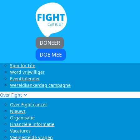
Home
Kom in actie
Start zelf een actie
LoveLife Run
Light at Night Walk
Rollercoaster Run
DONEER
Swim to Fight Cancer
Buffelrun X Fight cancer
DOE MEE
Tocht om de Noord
Spin for Life
Word vrijwilliger
Eventkalender
Wereldkankerdag campagne
Over Fight
Over Fight cancer
Nieuws
Organisatie
Financiële informatie
Vacatures
Veelgestelde vragen