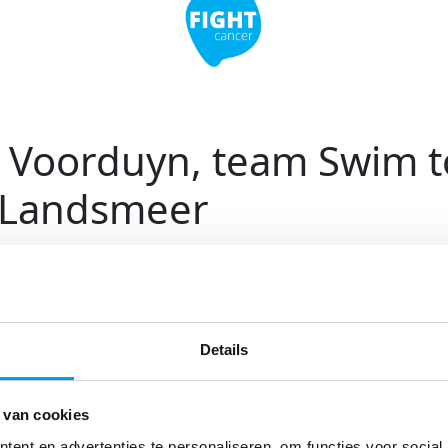
 Voorduyn, team Swim t
 Landsmeer
esiree Voorduyn. Met je gezin:
er - de andere is net uit huis
Details
 ben je inwoner van Landsmeer.
om in de organisatie te
 van cookies
enaderde om een benefiet
ent en advertenties te personaliseren, om functies voor social