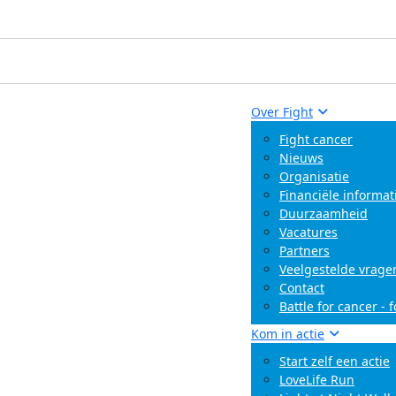
Over Fight
Fight cancer
Nieuws
Organisatie
Financiële informat
Duurzaamheid
Vacatures
Partners
Veelgestelde vrage
Contact
Battle for cancer - 
Kom in actie
Start zelf een actie
LoveLife Run