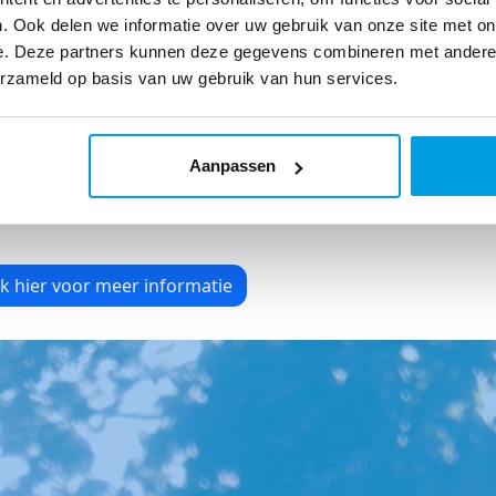
 of te doneren! Deel deze video op al
. Ook delen we informatie over uw gebruik van onze site met on
 al je vrienden.
e. Deze partners kunnen deze gegevens combineren met andere i
erzameld op basis van uw gebruik van hun services.
men zoveel mogelijk impact om onze
wezenlijken: werken aan een wereld
pelijk niet meer dodelijk hoeft te zijn.
Aanpassen
ik hier voor meer informatie