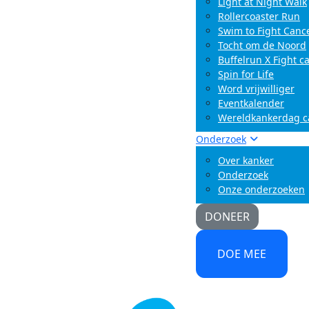
Light at Night Walk
Rollercoaster Run
Swim to Fight Canc
Tocht om de Noord
Buffelrun X Fight c
Spin for Life
Word vrijwilliger
Eventkalender
Wereldkankerdag 
Onderzoek
Over kanker
Onderzoek
Onze onderzoeken
DONEER
DOE MEE