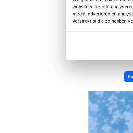
ook mee te doen
websiteverkeer te analyseren
je socials en met
media, adverteren en analys
verstrekt of die ze hebben v
Zo maken we sa
missie te ver
waarin kanker ho
Kl