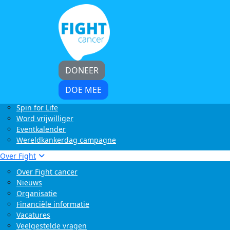
Home
Kom in actie
Start zelf een actie
LoveLife Run
Light at Night Walk
Rollercoaster Run
DONEER
Swim to Fight Cancer
Buffelrun X Fight cancer
DOE MEE
Tocht om de Noord
Spin for Life
Word vrijwilliger
Eventkalender
Wereldkankerdag campagne
Over Fight
Over Fight cancer
Nieuws
Organisatie
Financiële informatie
Vacatures
Veelgestelde vragen