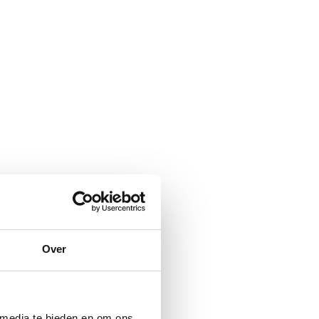
Over
 media te bieden en om ons