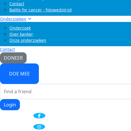
Contact
Battle for cancer - fotowedstrijd
Onderzoeken
Onderzoek
Over kanker
Onze onderzoeken
Contact
DONEER
DOE MEE
Login