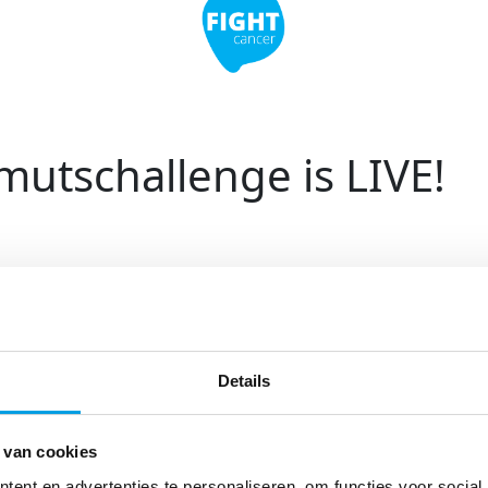
utschallenge is LIVE!
e jij al mee aan de
allenge van Swim to Fight
Cancer?
Details
 van cookies
maak een video en nomineer anderen om
ent en advertenties te personaliseren, om functies voor social