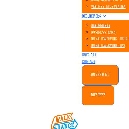
Word vrijwilliger
Veelgestelde vragen
Deelnemers
Deelnemers
Businessteams
Donatiewerving tools
Donatiewerving tips
Over ons
Contact
DONEER NU
DOE MEE