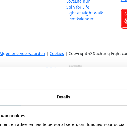
LoveLife Run
Spin for Life
Light at Night Walk
Eventkalender
Algemene Voorwaarden
|
Cookies
| Copyright © Stichting Fight ca
Kom in actie
Start je eigen actie
Details
Swim to Fight Cancer
Rollercoaster Run
LoveLife Run
 van cookies
Spin for Life
Light at Night Walk
ent en advertenties te personaliseren, om functies voor social