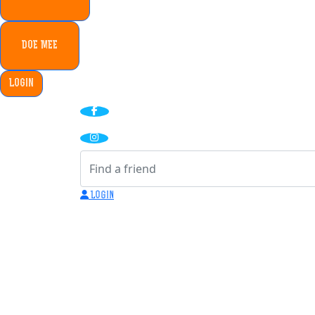
DOE MEE
Login
Login