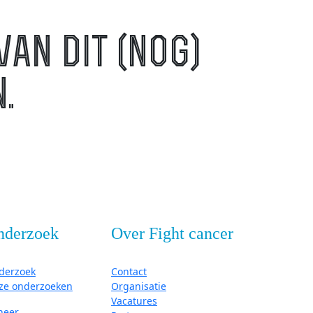
van dit (nog)
.
nderzoek
Over Fight cancer
derzoek
Contact
ze onderzoeken
Organisatie
Vacatures
neer