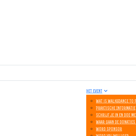
Het event
Wat is Walk&Dance to 
Praktische Informatie
Schrijf je in en doe me
Waar gaan de donaties
Word sponsor