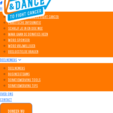
Home
Het event
Wat is Walk&Dance to Fight Cancer
Praktische Informatie
Schrijf je in en doe mee
Waar gaan de donaties heen
Word sponsor
Word vrijwilliger
Veelgestelde vragen
Deelnemers
Deelnemers
Businessteams
Donatiewerving tools
Donatiewerving tips
Over ons
Contact
DONEER NU