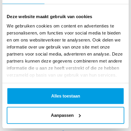
wi
m
Deze website maakt gebruik van cookies
to
We gebruiken cookies om content en advertenties te
Fi
personaliseren, om functies voor social media te bieden
g
en om ons websiteverkeer te analyseren. Ook delen we
ht
informatie over uw gebruik van onze site met onze
C
partners voor social media, adverteren en analyse. Deze
a
partners kunnen deze gegevens combineren met andere
n
informatie die u aan ze heeft verstrekt of die ze hebben
ce
verzameld op basis van uw gebruik van hun services.
r
R
ol
le
Alles toestaan
rc
o
Aanpassen
as
te