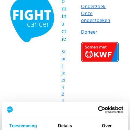
o
Onderzoek
m
Onze
in
onderzoeken
a
ct
Doneer
ie
St
ar
t
je
ei
g
e
n
ac
ti
e
Toestemming
Details
Over
S