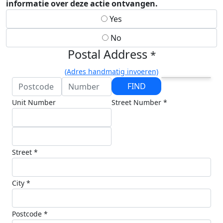
informatie over deze actie ontvangen.
Yes
No
Postal Address
*
(Adres handmatig invoeren)
FIND
Unit Number
Street Number *
Street *
City *
Postcode *