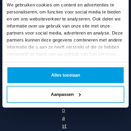
We gebruiken cookies om content en advertenties te
Fi
personaliseren, om functies voor social media te bieden
g
en om ons websiteverkeer te analyseren. Ook delen we
h
informatie over uw gebruik van onze site met onze
t
partners voor social media, adverteren en analyse. Deze
C
partners kunnen deze gegevens combineren met andere
a
informatie die u aan ze heeft verstrekt of die ze hebben
n
verzameld op basis van uw gebruik van hun services.
c
er
Alles toestaan
R
ol
le
Aanpassen
rc
o
a
st