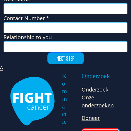
Contact Number *
Relationship to you
NEXT STEP
^
K
Onderzoek
o
Onderzoek
m
Onze
in
onderzoeken
a
ct
Doneer
ie