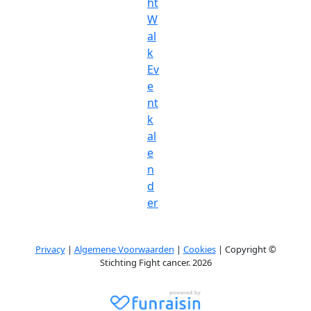
ht
W
al
k
Ev
e
nt
k
al
e
n
d
er
Privacy
|
Algemene Voorwaarden
|
Cookies
| Copyright ©
Stichting Fight cancer. 2026