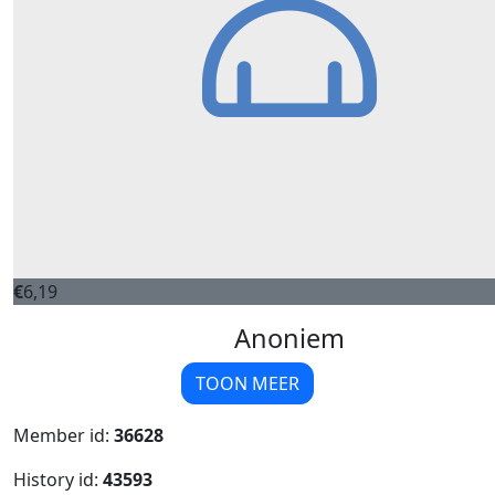
€
6,19
Anoniem
TOON MEER
Member id:
36628
History id:
43593