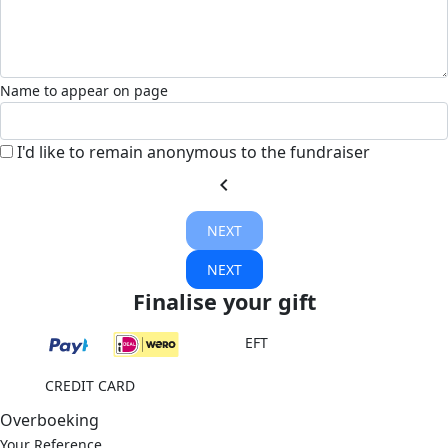
Name to appear on page
I'd like to remain anonymous to the fundraiser
chevron_left
NEXT
NEXT
Finalise your gift
EFT
CREDIT CARD
Overboeking
Your Reference