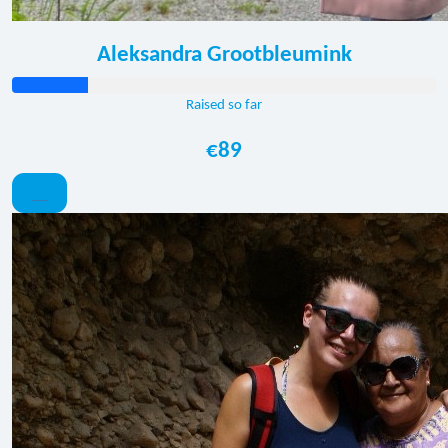
Aleksandra Grootbleumink
Raised so far
€89