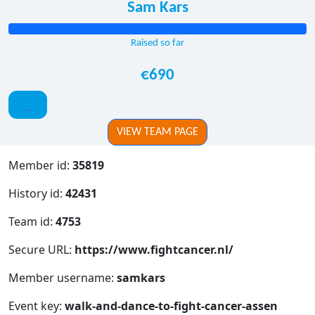
Sam Kars
Raised so far
€690
VIEW TEAM PAGE
Member id:
35819
History id:
42431
Team id:
4753
Secure URL:
https://www.fightcancer.nl/
Member username:
samkars
Event key:
walk-and-dance-to-fight-cancer-assen