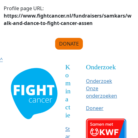
Profile page URL:
https://www.fightcancer.nl/fundraisers/samkars/w
alk-and-dance-to-fight-cancer-assen
DONATE
^
K
Onderzoek
o
Onderzoek
m
Onze
in
onderzoeken
a
ct
Doneer
ie
St
ar