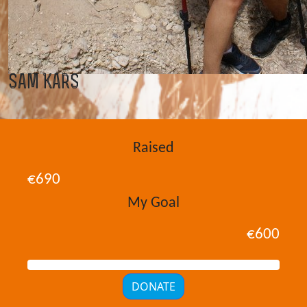
Sam Kars
Raised
€690
My Goal
€600
DONATE