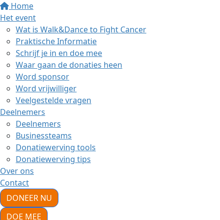
Home
Het event
Wat is Walk&Dance to Fight Cancer
Praktische Informatie
Schrijf je in en doe mee
Waar gaan de donaties heen
Word sponsor
Word vrijwilliger
Veelgestelde vragen
Deelnemers
Deelnemers
Businessteams
Donatiewerving tools
Donatiewerving tips
Over ons
Contact
DONEER NU
DOE MEE