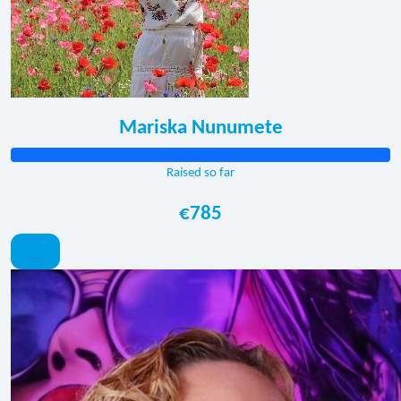
Mariska Nunumete
Raised so far
€785