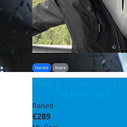
Help jij mij om mijn doel te behalen?
Donate
Share
Help je mij om mijn d
te bereiken?
Raised
€289