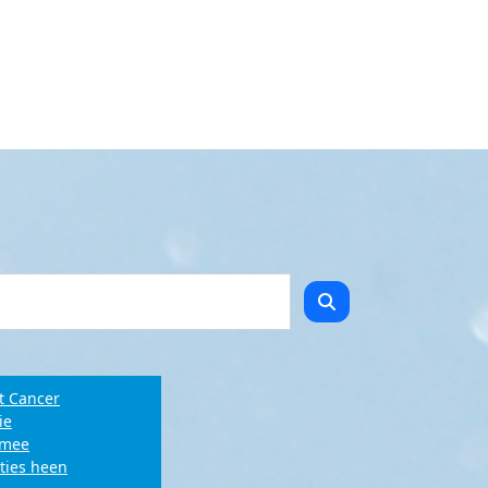
t Cancer
ie
e mee
ties heen