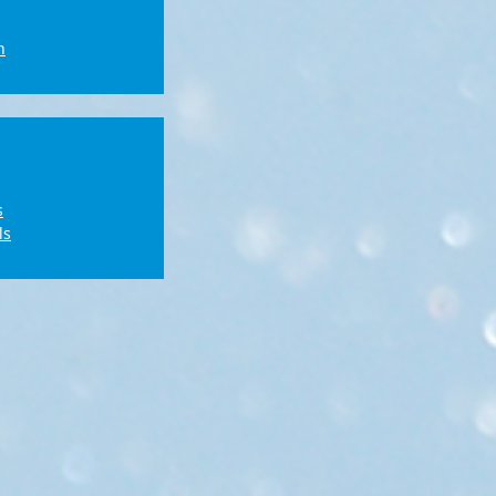
n
s
ls