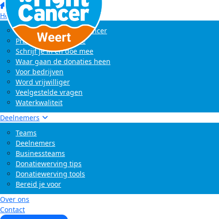
Home
Het evenement
Wat is Swim to Fight Cancer
Praktische informatie
Schrijf je in en doe mee
Waar gaan de donaties heen
Voor bedrijven
Word vrijwilliger
Veelgestelde vragen
Waterkwaliteit
Deelnemers
Teams
Deelnemers
Businessteams
Donatiewerving tips
Donatiewerving tools
Bereid je voor
Over ons
Contact