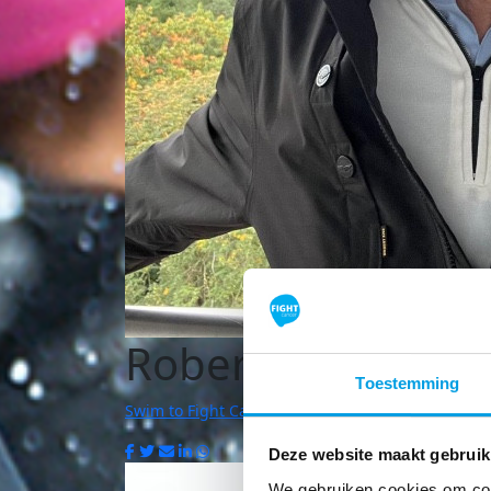
Robert Reynders
Toestemming
Swim to Fight Cancer | Weert
Deze website maakt gebruik
We gebruiken cookies om cont