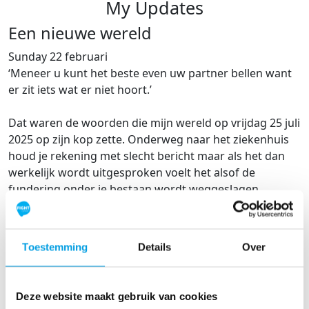
My Updates
Een nieuwe wereld
Sunday 22 februari
‘Meneer u kunt het beste even uw partner bellen want
er zit iets wat er niet hoort.’
Dat waren de woorden die mijn wereld op vrijdag 25 juli
2025 op zijn kop zette. Onderweg naar het ziekenhuis
houd je rekening met slecht bericht maar als het dan
werkelijk wordt uitgesproken voelt het alsof de
fundering onder je bestaan wordt weggeslagen.
Teelbalkanker; goed te genezen als je er tijdig bij bent.
Het voordeel van Teelbalkanker is dat dit een soort is
Toestemming
Details
Over
die als het ware buiten je lichaam groeit en je het
daardoor eerder opmerkt. Mijn broer kreeg dezelfde
diagnose toen hij 23 was en daardoor was ik altijd erg
Deze website maakt gebruik van cookies
alert. Net als ik, is ook hij goed genezen.