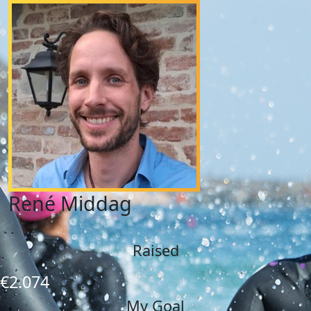
René Middag
Raised
€2.074
My Goal