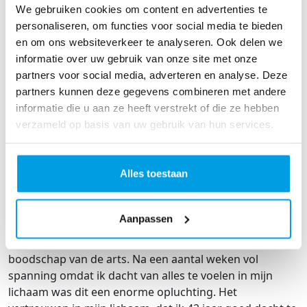
We gebruiken cookies om content en advertenties te
personaliseren, om functies voor social media te bieden
‘Meneer u kunt het beste even uw partner bellen want
en om ons websiteverkeer te analyseren. Ook delen we
er zit iets wat er niet hoort en vanaf nu gaat alles heel
informatie over uw gebruik van onze site met onze
snel.’
partners voor social media, adverteren en analyse. Deze
partners kunnen deze gegevens combineren met andere
Maandag 28 juli, 3 dagen na de diagnose is operatief de
informatie die u aan ze heeft verstrekt of die ze hebben
Teelbal verwijderd. Na aanvullende onderzoeken bleek
verzameld op basis van uw gebruik van hun services.
het gelukkig bij die ene teelbal te zijn gebleven.
Langzaam keerde de rust in mijn hoofd terug en kon ik
herstellen; Lichamelijk maar zeker ook mentaal.
Alles toestaan
‘René alle onderzoeken zijn afgerond en er is niets
gevonden’
Aanpassen
16 februari een half jaar na de diagnose was dit de
boodschap van de arts. Na een aantal weken vol
spanning omdat ik dacht van alles te voelen in mijn
lichaam was dit een enorme opluchting. Het