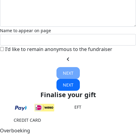
Name to appear on page
I'd like to remain anonymous to the fundraiser
chevron_left
NEXT
NEXT
Finalise your gift
EFT
CREDIT CARD
Overboeking