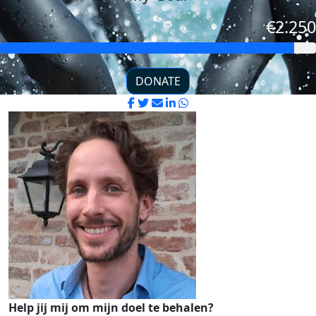
€2.250
DONATE
Help jij mij om mijn doel te behalen?