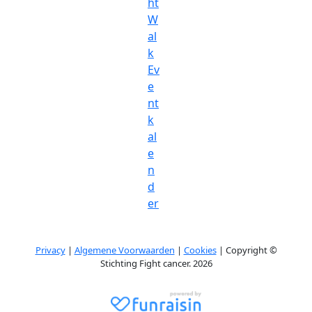
ht
W
al
k
Ev
e
nt
k
al
e
n
d
er
Privacy
|
Algemene Voorwaarden
|
Cookies
| Copyright ©
Stichting Fight cancer. 2026