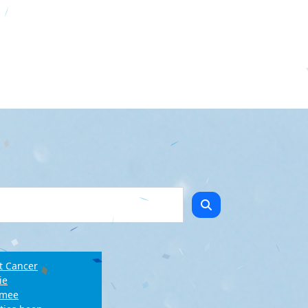
t Cancer
ie
e mee