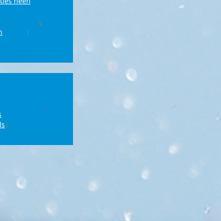
ties heen
n
s
ls