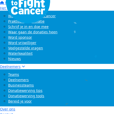
Home
Het evenement
Wat is Swim to Fight Cancer
Praktische informatie
Schrijf je in en doe mee
Waar gaan de donaties heen
Word sponsor
Word vrijwilliger
Veelgestelde vragen
Waterkwaliteit
Nieuws
Deelnemers
Teams
Deelnemers
Businessteams
Donatiewerving tips
Donatiewerving tools
Bereid je voor
Over ons