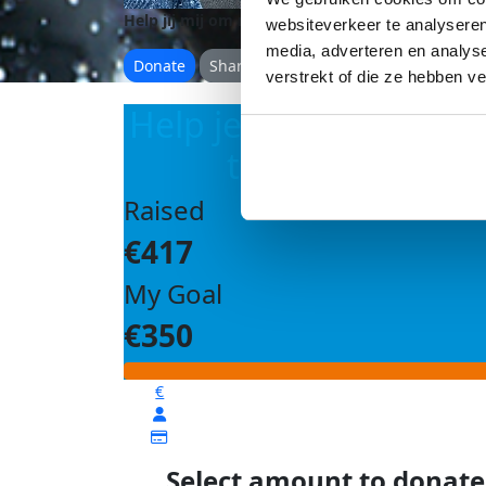
Help jij mij om mijn doel te behalen?
websiteverkeer te analyseren
media, adverteren en analys
Donate
Share
verstrekt of die ze hebben v
Help je mij om mijn d
te bereiken?
Raised
€417
My Goal
€350
€
Select amount to donate