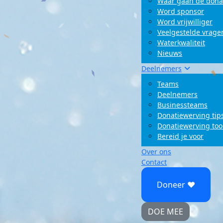
Waar gaan de dona
Word sponsor
Word vrijwilliger
Veelgestelde vrage
Waterkwaliteit
Nieuws
Deelnemers
Teams
Deelnemers
Businessteams
Donatiewerving tip
Donatiewerving too
Bereid je voor
Over ons
Contact
Doneer ♥
DOE MEE