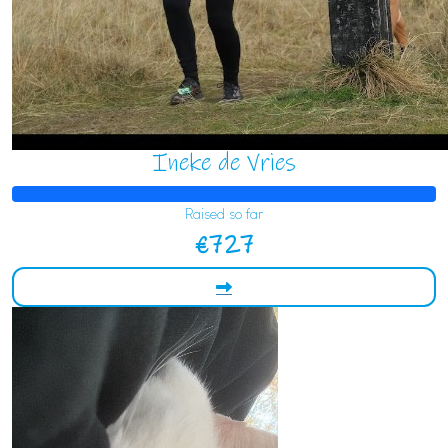
Ineke de Vries
Raised so far
€727