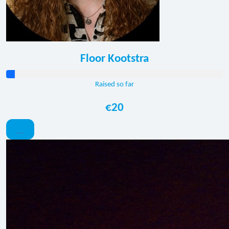
Floor Kootstra
Raised so far
€20