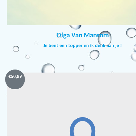
Olga Van Mansom
Je bent een topper en ik denk aan je !
€
50,89