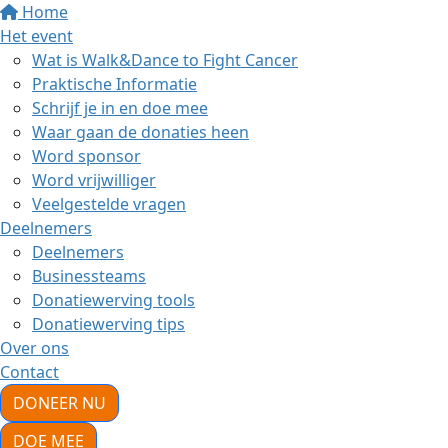
Home
Het event
Wat is Walk&Dance to Fight Cancer
Praktische Informatie
Schrijf je in en doe mee
Waar gaan de donaties heen
Word sponsor
Word vrijwilliger
Veelgestelde vragen
Deelnemers
Deelnemers
Businessteams
Donatiewerving tools
Donatiewerving tips
Over ons
Contact
DONEER NU
DOE MEE