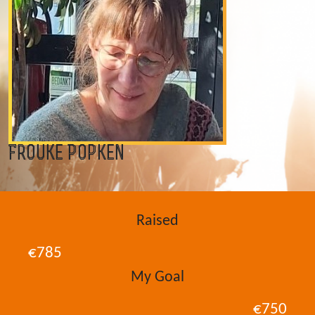
Frouke Popken
Raised
€785
My Goal
€750