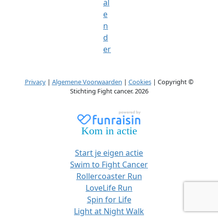
al
e
n
d
er
Privacy
|
Algemene Voorwaarden
|
Cookies
| Copyright ©
Stichting Fight cancer. 2026
Kom in actie
Start je eigen actie
Swim to Fight Cancer
Rollercoaster Run
LoveLife Run
Spin for Life
Light at Night Walk