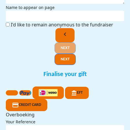
Name to appear on page
I'd like to remain anonymous to the fundraiser
chevron_left
NEXT
NEXT
Finalise your gift
EFT
CREDIT CARD
Overboeking
Your Reference