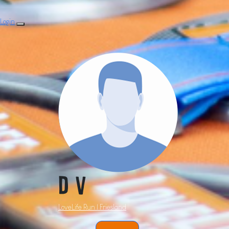
Login
D V
LoveLife Run | Friesland