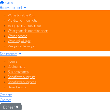
Home
Het evenement
Wat is LoveLife Run
Praktische informatie
Schrijf je in en doe mee
Waar gaan de donaties heen
Word sponsor
Word vrijwilliger
Veelgestelde vragen
Deelnemers
Teams
Deelnemers
Businessteams
Donatiewerving tips
Donatiewerving tools
Bereid je voor
Over ons
Contact
Doneer ♥