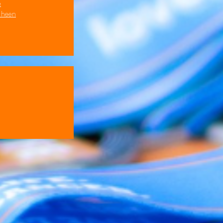
e
s heen