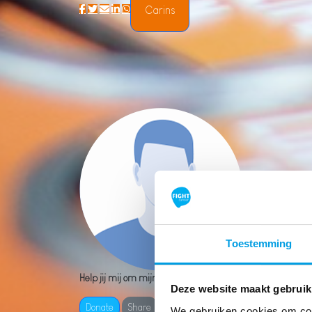
Carins
Toestemming
Help jij mij om mijn doel te behalen?
Deze website maakt gebruik
Donate
Share
We gebruiken cookies om cont