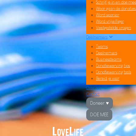
Schrijf je in en doe me
Waar gaan de donatie
Word sponsor
Word vrijwilliger
Veelgestelde vragen
Deelnemers
Teams
Deelnemers
Businessteams
Donatiewerving tips
Donatiewerving tools
Bereid je voor
Over ons
Contact
Doneer ♥
DOE MEE