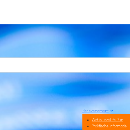
Het evenement
Wat is LoveLife Run
Praktische informatie