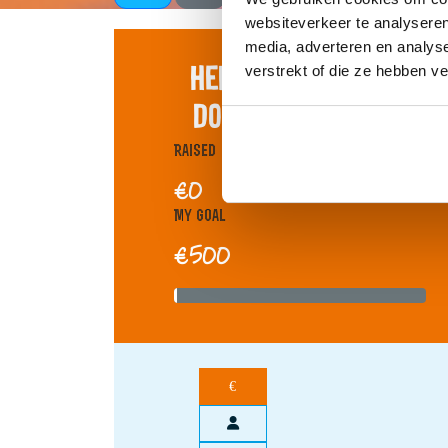
websiteverkeer te analyseren
media, adverteren en analys
Help je mij om mijn
verstrekt of die ze hebben v
doel te bereiken?
Raised
€0
My Goal
€500
€