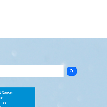
t Cancer
ie
e mee