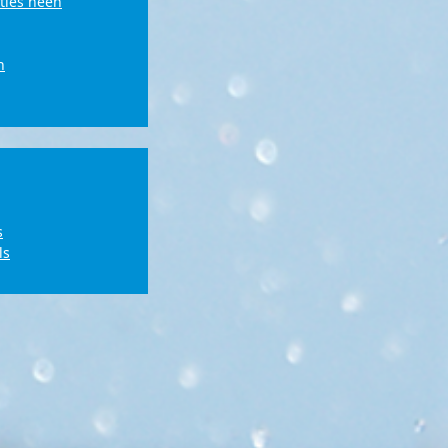
ties heen
n
s
ls