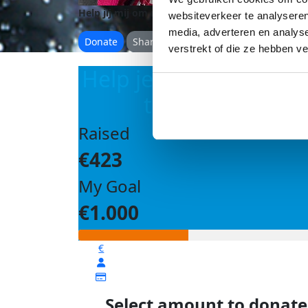
Help jij mij om mijn doel te behalen?
websiteverkeer te analyseren
media, adverteren en analys
Donate
Share
verstrekt of die ze hebben v
Help je mij om mijn d
te bereiken?
Raised
€423
My Goal
€1.000
€
Select amount to donate