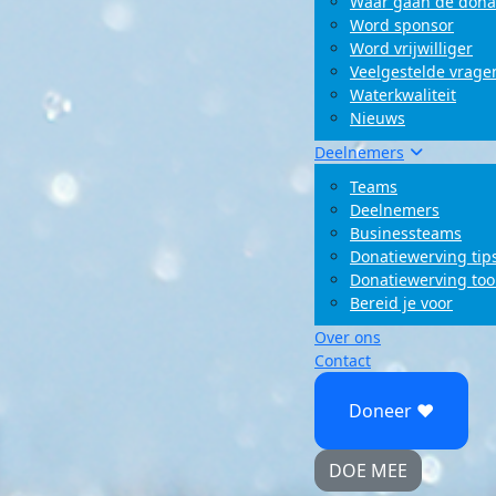
Waar gaan de dona
Word sponsor
Word vrijwilliger
Veelgestelde vrage
Waterkwaliteit
Nieuws
Deelnemers
Teams
Deelnemers
Businessteams
Donatiewerving tip
Donatiewerving too
Bereid je voor
Over ons
Contact
Doneer ♥
DOE MEE