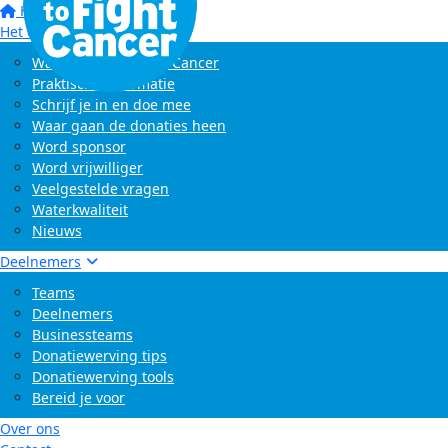
Home
Het evenement
Wat is Swim to Fight Cancer
Praktische informatie
Schrijf je in en doe mee
Waar gaan de donaties heen
Word sponsor
Word vrijwilliger
Veelgestelde vragen
Waterkwaliteit
Nieuws
Deelnemers
Teams
Deelnemers
Businessteams
Donatiewerving tips
Donatiewerving tools
Bereid je voor
Over ons