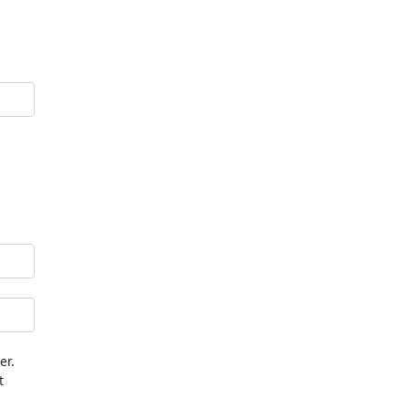
er.
t