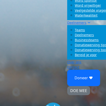
Word sponsor
Word vrijwilliger
Veelgestelde vrage
Waterkwaliteit
Deelnemers
Teams
Deelnemers
Businessteams
Donatiewerving tip
Donatiewerving too
Bereid je voor
Over ons
Contact
Doneer ♥
DOE MEE