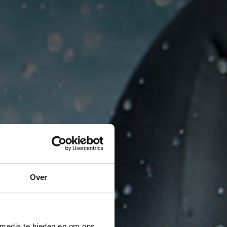
Over
 media te bieden en om ons