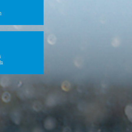
n
s
ls