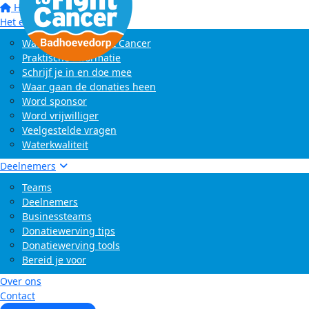
Home
Het evenement
Wat is Swim to Fight Cancer
Praktische informatie
Schrijf je in en doe mee
Waar gaan de donaties heen
Word sponsor
Word vrijwilliger
Veelgestelde vragen
Waterkwaliteit
Deelnemers
Teams
Deelnemers
Businessteams
Donatiewerving tips
Donatiewerving tools
Bereid je voor
Over ons
Contact