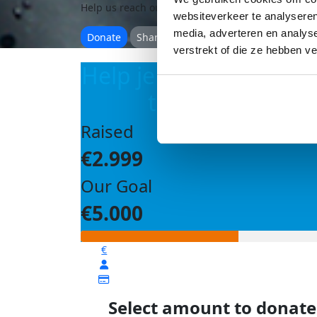
Help us reach our
goal of €5,000
websiteverkeer te analyseren
media, adverteren en analys
Donate
Share
verstrekt of die ze hebben v
Help je mee om ons d
te bereiken?
Raised
€2.999
Our Goal
€5.000
€
Select amount to donate