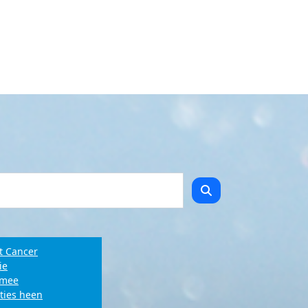
t Cancer
ie
e mee
ties heen