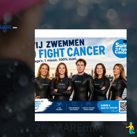
Login
ZeeMAREminnen 🧜‍♂️🧜