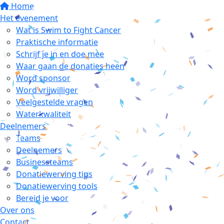
Home
Het evenement
Wat is Swim to Fight Cancer
Praktische informatie
Schrijf je in en doe mee
Waar gaan de donaties heen
Word sponsor
Word vrijwilliger
Veelgestelde vragen
Waterkwaliteit
Deelnemers
Teams
Deelnemers
Businessteams
Donatiewerving tips
Donatiewerving tools
Bereid je voor
Over ons
Contact