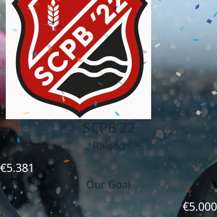
SCPB’22
Raised
€5.381
Our Goal
€5.000