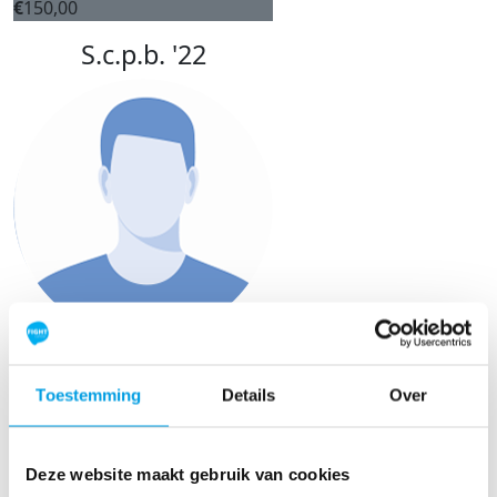
€
150,00
S.c.p.b. '22
€
50,00
David Van Der Werff
Toestemming
Details
Over
Deze website maakt gebruik van cookies