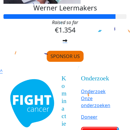
Werner Leermakers
Raised so far
€1.354
SPONSOR US
^
K
Onderzoek
o
Onderzoek
m
Onze
in
onderzoeken
a
ct
Doneer
ie