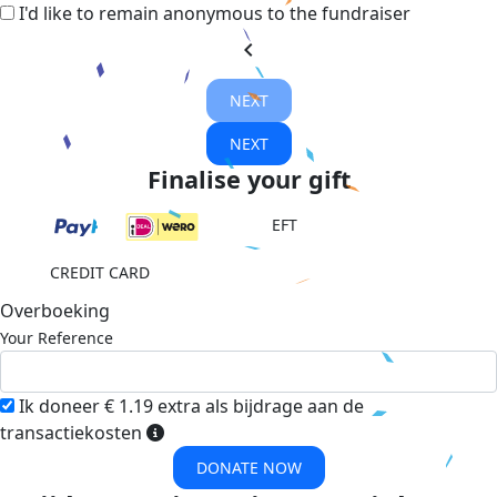
I'd like to remain anonymous to the fundraiser
chevron_left
NEXT
NEXT
Finalise your gift
EFT
CREDIT CARD
Overboeking
Your Reference
Ik doneer € 1.19 extra als bijdrage aan de
transactiekosten
DONATE NOW