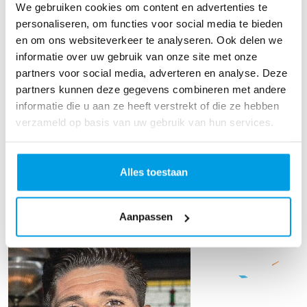
We gebruiken cookies om content en advertenties te
personaliseren, om functies voor social media te bieden
en om ons websiteverkeer te analyseren. Ook delen we
informatie over uw gebruik van onze site met onze
partners voor social media, adverteren en analyse. Deze
partners kunnen deze gegevens combineren met andere
informatie die u aan ze heeft verstrekt of die ze hebben
€
21,19
verzameld op basis van uw gebruik van hun services.
Anoniem
Alles toestaan
TOON MEER
Ons team
Aanpassen