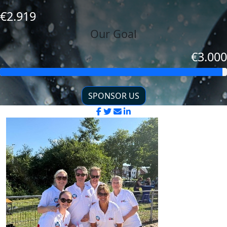
€2.919
Our Goal
€3.000
SPONSOR US