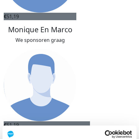
€
51,19
Monique En Marco
We sponsoren graag
€
51,19
Alike Van Aken