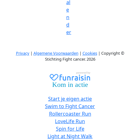
al
e
n
d
er
Privacy
|
Algemene Voorwaarden
|
Cookies
| Copyright ©
Stichting Fight cancer. 2026
Kom in actie
Start je eigen actie
Swim to Fight Cancer
Rollercoaster Run
LoveLife Run
Spin for Life
Light at Night Walk