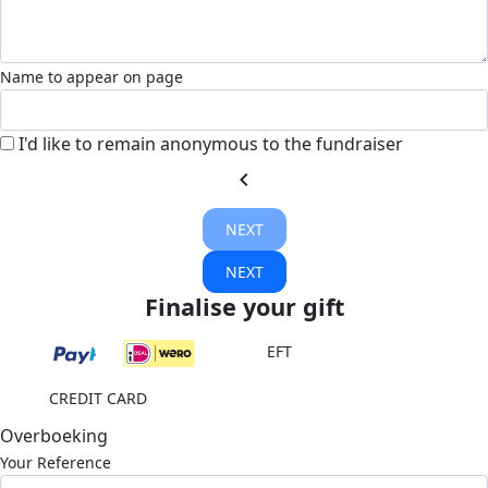
Name to appear on page
I'd like to remain anonymous to the fundraiser
chevron_left
NEXT
NEXT
Finalise your gift
EFT
CREDIT CARD
Overboeking
Your Reference