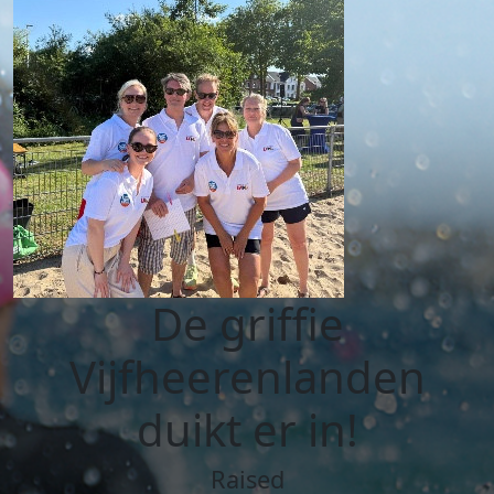
De griffie
Vijfheerenlanden
duikt er in!
Raised