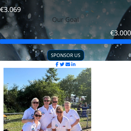
€3.069
Our Goal
€3.000
SPONSOR US