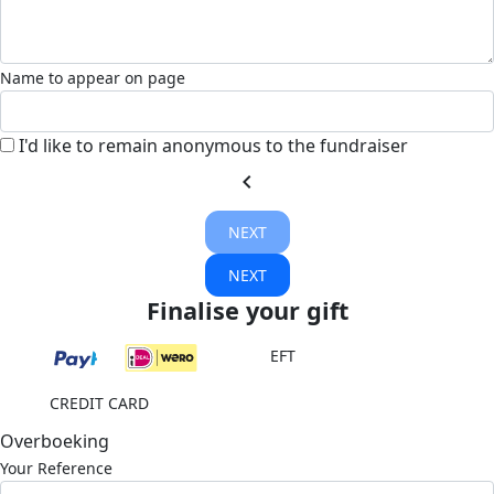
Name to appear on page
I'd like to remain anonymous to the fundraiser
chevron_left
NEXT
NEXT
Finalise your gift
EFT
CREDIT CARD
Overboeking
Your Reference