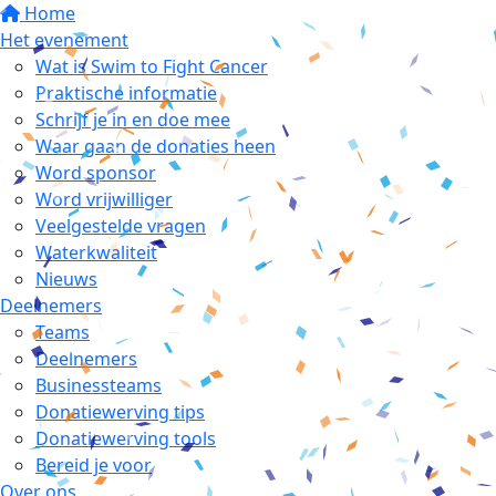
Home
Het evenement
Wat is Swim to Fight Cancer
Praktische informatie
Schrijf je in en doe mee
Waar gaan de donaties heen
Word sponsor
Word vrijwilliger
Veelgestelde vragen
Waterkwaliteit
Nieuws
Deelnemers
Teams
Deelnemers
Businessteams
Donatiewerving tips
Donatiewerving tools
Bereid je voor
Over ons