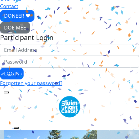
Contact
DONEER ♥
DOE MEE
Participant Login
LOGIN
Forgotten your password?