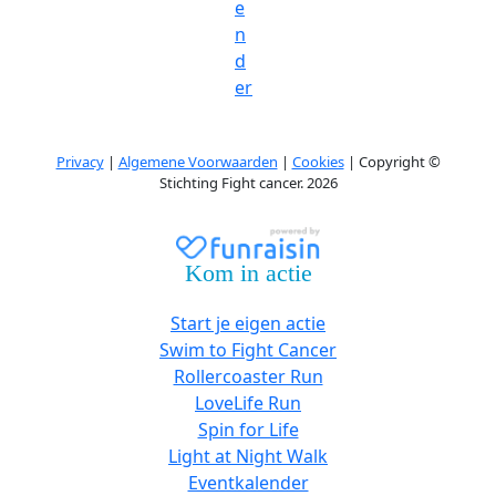
e
n
d
er
Privacy
|
Algemene Voorwaarden
|
Cookies
| Copyright ©
Stichting Fight cancer. 2026
Kom in actie
Start je eigen actie
Swim to Fight Cancer
Rollercoaster Run
LoveLife Run
Spin for Life
Light at Night Walk
Eventkalender