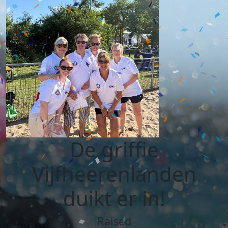
De griffie
Vijfheerenlanden
duikt er in!
Raised