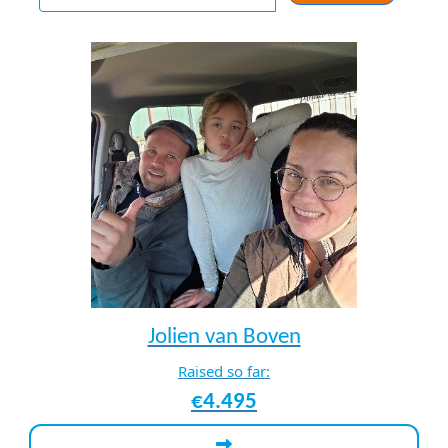
Jolien van Boven
Raised so far:
€4.495