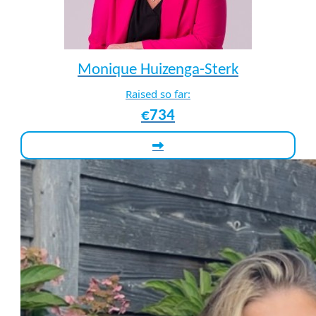
Monique Huizenga-Sterk
Raised so far:
€734