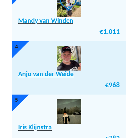
Mandy van Winden
€
1.011
4
Anjo van der Weide
€
968
5
Iris Klijnstra