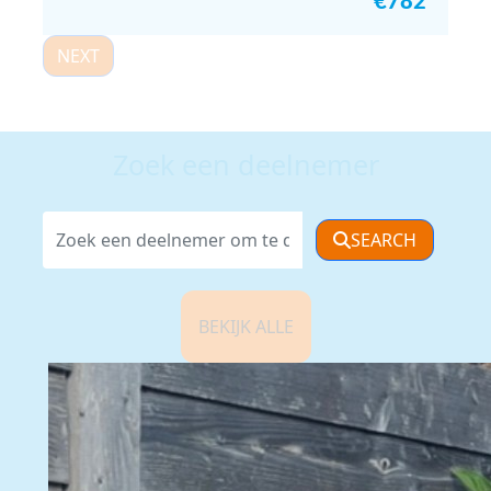
€
782
NEXT
Zoek een deelnemer
SEARCH
BEKIJK ALLE