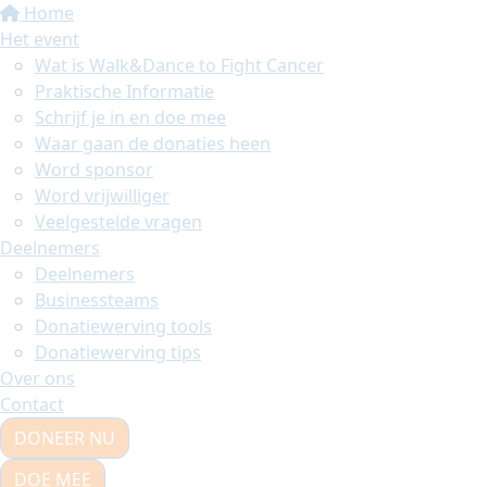
Home
Het event
Wat is Walk&Dance to Fight Cancer
Praktische Informatie
Schrijf je in en doe mee
Waar gaan de donaties heen
Word sponsor
Word vrijwilliger
Veelgestelde vragen
Deelnemers
Deelnemers
Businessteams
Donatiewerving tools
Donatiewerving tips
Over ons
Contact
DONEER NU
DOE MEE