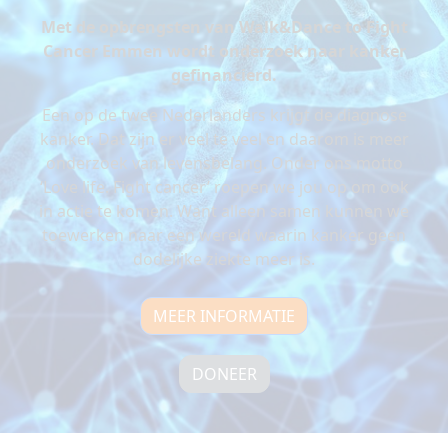
Met de opbrengsten van Walk&Dance to Fight
Cancer Emmen wordt onderzoek naar kanker
gefinancierd.
Een op de twee Nederlanders krijgt de diagnose
kanker. Dat zijn er veel te veel en daarom is meer
onderzoek van levensbelang. Onder ons motto
‘Love life. Fight cancer’ roepen we jou op om ook
in actie te komen. Want alleen samen kunnen we
toewerken naar een wereld waarin kanker geen
dodelijke ziekte meer is.
MEER INFORMATIE
DONEER