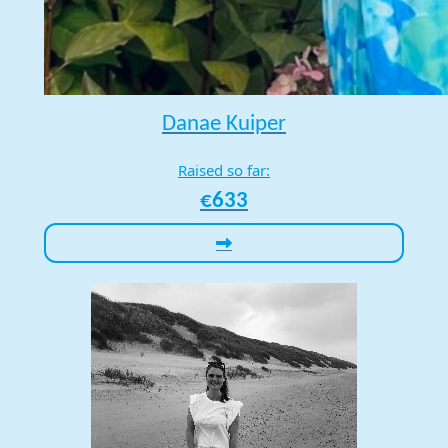
Danae Kuiper
Raised so far:
€633