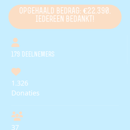
Opgehaald bedrag: €22.390.
Iedereen bedankt!
179
Deelnemers
1.326
Donaties
37