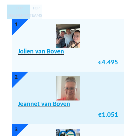
TOP
TOP
DEELNEMERS
TEAMS
1
Jolien van Boven
€
4.495
2
Jeannet van Boven
€
1.051
3