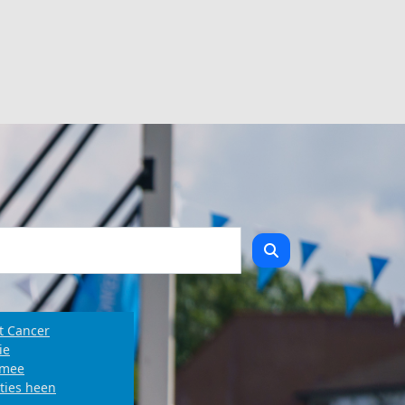
t Cancer
ie
e mee
ties heen