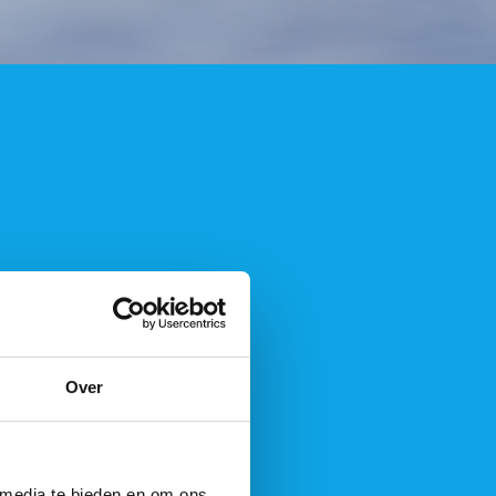
Over
 media te bieden en om ons