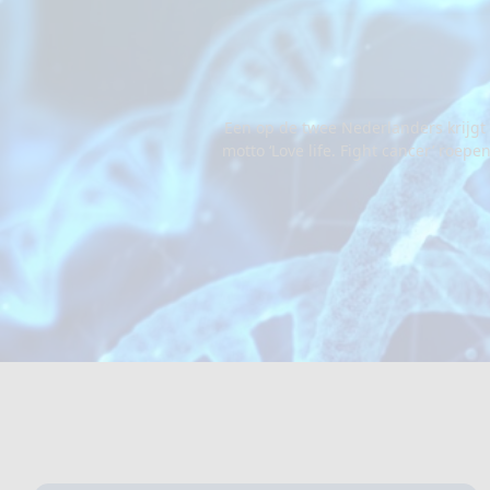
Een op de twee Nederlanders krijgt 
motto ‘Love life. Fight cancer’ roe