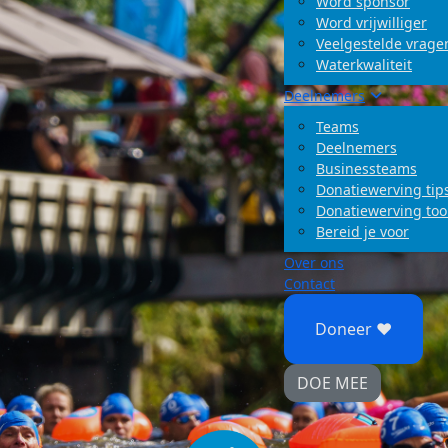
Word sponsor
Word vrijwilliger
Veelgestelde vrage
Waterkwaliteit
Deelnemers
Teams
Deelnemers
Businessteams
Donatiewerving tip
Donatiewerving too
Bereid je voor
Over ons
Contact
Doneer ♥
DOE MEE