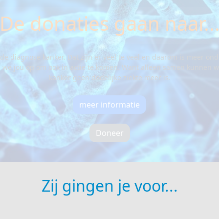
De donaties gaan naar..
de diagnose kanker. Dat zijn er veel te veel en daarom is meer o
pen we jou op om ook in actie te komen. Want alleen samen kunnen
kanker geen dodelijke ziekte meer is.
meer informatie
Doneer
Zij gingen je voor...