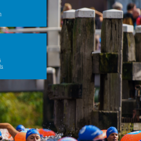
n
s
ls