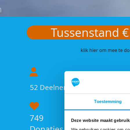
Tussenstand €
klik hier om mee te d
52
Deelnemers
Toestemming
749
Deze website maakt gebruik
Donaties
We gebruiken cookies om cont