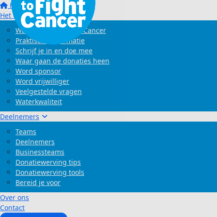
Home
Het evenement
Wat is Swim to Fight Cancer
Praktische informatie
Schrijf je in en doe mee
Waar gaan de donaties heen
Word sponsor
Word vrijwilliger
Veelgestelde vragen
Waterkwaliteit
Deelnemers
Teams
Deelnemers
Businessteams
Donatiewerving tips
Donatiewerving tools
Bereid je voor
Over ons
Contact