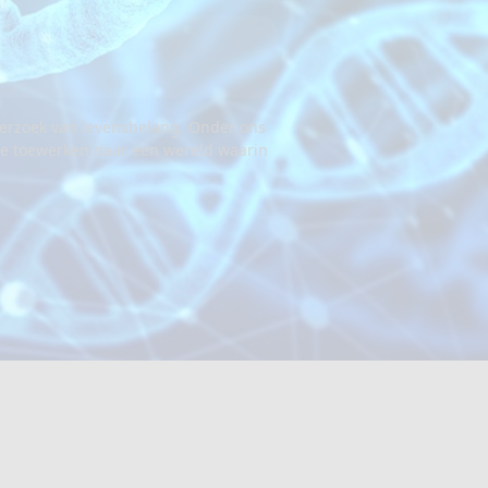
.
nderzoek van levensbelang. Onder ons
 we toewerken naar een wereld waarin