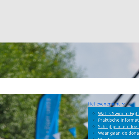
Het evenement
Wat is Swim to Figh
Praktische informat
Schrijf je in en do
Waar gaan de dona