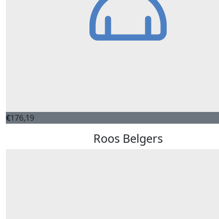
€
176,19
Roos Belgers