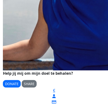
Help jij mij om mijn doel te behalen?
DONATE
SHARE
€