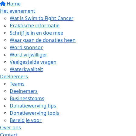
Home
Het evenement
Wat is Swim to Fight Cancer
Praktische informatie
Schrijf je in en doe mee
Waar gaan de donaties heen
Word sponsor
Word vrijwilliger
Veelgestelde vragen
Waterkwaliteit
Deelnemers
Teams
Deelnemers
Businessteams
Donatiewerving tips
Donatiewerving tools
Bereid je voor
Over ons
Contact