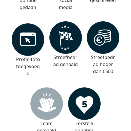
donatie
social
geschreven
gedaan
media
Streefbedr
Streefbedr
Profielfoto
ag gehaald
ag hoger
toegevoeg
dan €500
d
Team
Eerste 5
gemaakt
donaties