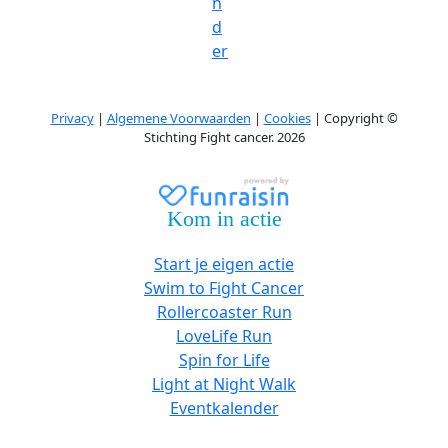
n
d
er
Privacy
|
Algemene Voorwaarden
|
Cookies
| Copyright ©
Stichting Fight cancer. 2026
Kom in actie
Start je eigen actie
Swim to Fight Cancer
Rollercoaster Run
LoveLife Run
Spin for Life
Light at Night Walk
Eventkalender