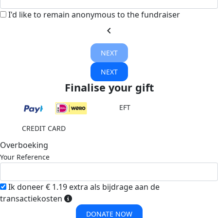
I'd like to remain anonymous to the fundraiser
chevron_left
NEXT
NEXT
Finalise your gift
EFT
CREDIT CARD
Overboeking
Your Reference
Ik doneer € 1.19 extra als bijdrage aan de
transactiekosten
DONATE NOW