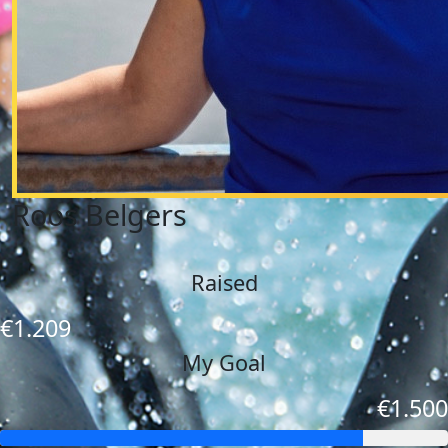
Roos Belgers
Raised
€1.209
My Goal
€1.500