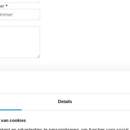
er *
Details
ief van Fight
 van cookies
ent en advertenties te personaliseren, om functies voor social