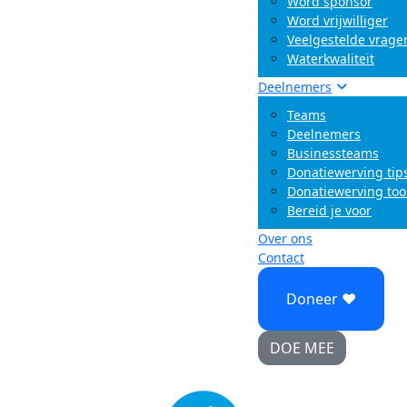
Word sponsor
Word vrijwilliger
Veelgestelde vrage
Waterkwaliteit
Deelnemers
Teams
Deelnemers
Businessteams
Donatiewerving tip
Donatiewerving too
Bereid je voor
Over ons
Contact
Doneer ♥
DOE MEE