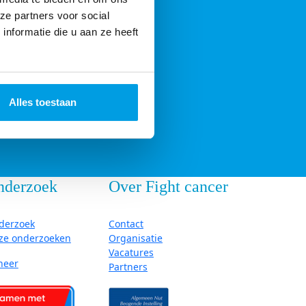
ze partners voor social
nformatie die u aan ze heeft
Alles toestaan
nderzoek
Over Fight cancer
derzoek
Contact
ze onderzoeken
Organisatie
Vacatures
neer
Partners