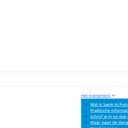
Het evenement
Wat is Swim to Figh
Praktische informat
Schrijf je in en do
Waar gaan de dona