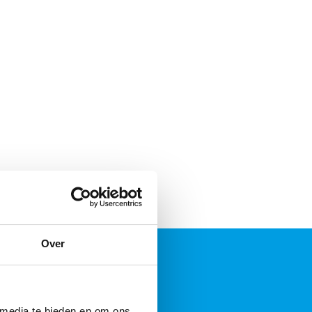
Over
 media te bieden en om ons