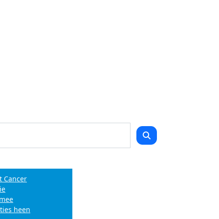
t Cancer
ie
e mee
ties heen