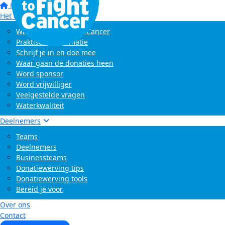
Home
Het evenement
Wat is Swim to Fight Cancer
Praktische informatie
Schrijf je in en doe mee
Waar gaan de donaties heen
Word sponsor
Word vrijwilliger
Veelgestelde vragen
Waterkwaliteit
Deelnemers
Teams
Deelnemers
Businessteams
Donatiewerving tips
Donatiewerving tools
Bereid je voor
Over ons
Contact