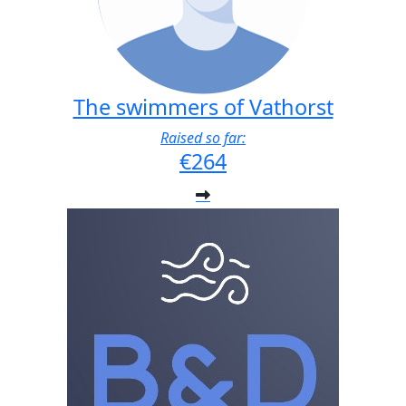
The swimmers of Vathorst
Raised so far:
€264