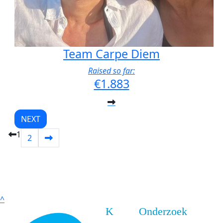
Team Carpe Diem
Raised so far:
€1.883
NEXT
1
2
^
K
Onderzoek