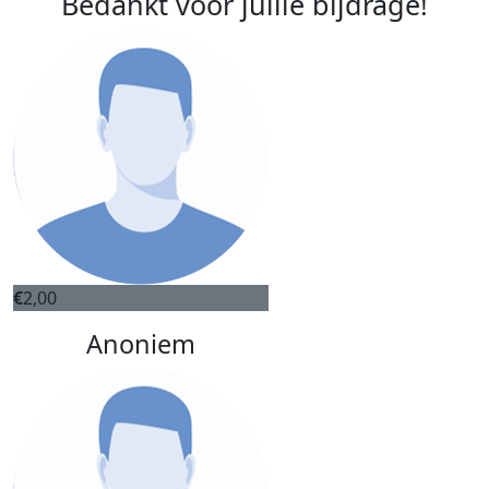
Bedankt voor jullie bijdrage!
€
2,00
Anoniem