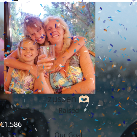
zussen 🫶🏻
Raised
€1.586
Our Goal