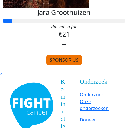
Jara Groothuizen
Raised so far
€21
SPONSOR US
^
K
Onderzoek
o
Onderzoek
m
Onze
in
onderzoeken
a
ct
Doneer
ie