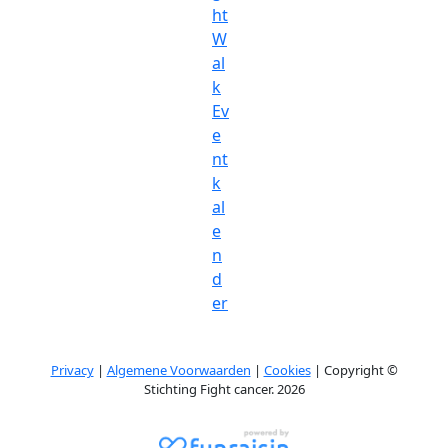
ht
W
al
k
Ev
e
nt
k
al
e
n
d
er
Privacy
|
Algemene Voorwaarden
|
Cookies
| Copyright ©
Stichting Fight cancer. 2026