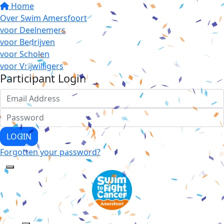
Home
Over Swim Amersfoort
voor Deelnemers
voor Bedrijven
voor Scholen
voor Vrijwilligers
Participant Login
LOGIN
Forgotten your password?