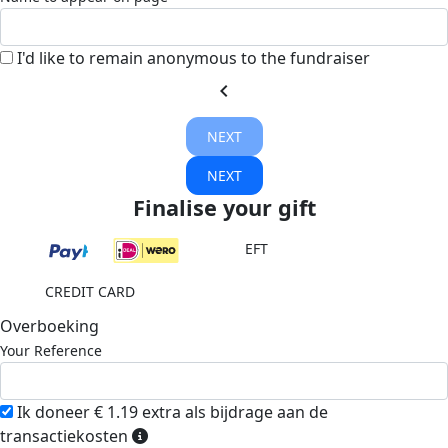
I'd like to remain anonymous to the fundraiser
chevron_left
NEXT
NEXT
Finalise your gift
EFT
CREDIT CARD
Overboeking
Your Reference
Ik doneer € 1.19 extra als bijdrage aan de
transactiekosten