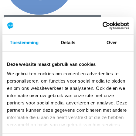
€
20,00
Steph Bootsman
Zet hem op Jaar! Jij kan dit, ook na het
Toestemming
Details
Over
emmeren
Deze website maakt gebruik van cookies
We gebruiken cookies om content en advertenties te
personaliseren, om functies voor social media te bieden
en om ons websiteverkeer te analyseren. Ook delen we
informatie over uw gebruik van onze site met onze
partners voor social media, adverteren en analyse. Deze
partners kunnen deze gegevens combineren met andere
informatie die u aan ze heeft verstrekt of die ze hebben
verzameld op basis van uw gebruik van hun services.
€
51,19