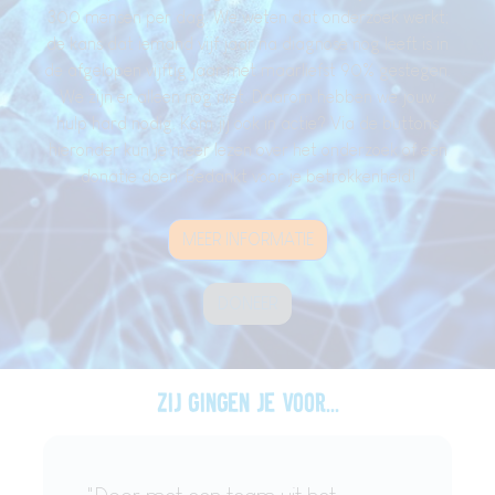
300 mensen per dag. We weten dat onderzoek werkt;
de kans dat iemand vijf jaar na diagnose nog leeft is in
de afgelopen vijftig jaar met maarliefst 90% gestegen.
We zijn er alleen nog niet. Daarom hebben we jouw
hulp hard nodig. Kom jij ook in actie? Via de buttons
hieronder kun je meer lezen over het onderzoek of een
donatie doen. Bedankt voor je betrokkenheid!
MEER INFORMATIE
DONEER
Zij gingen je voor...
"Door met een team uit het