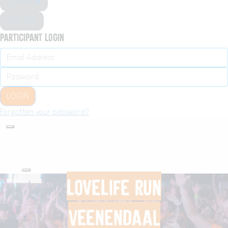
DONEER ♥
DOE MEE
Participant Login
LOGIN
Forgotten your password?
LoveLife Run
Veenendaal