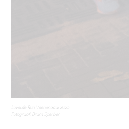
LoveLife Run Veenendaal 2025
Fotograaf: Bram Sperber