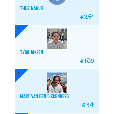
Thije Nahuis
€
251
3
Tygo Jansen
€
180
4
Mart van den Dikkenberg
€
34