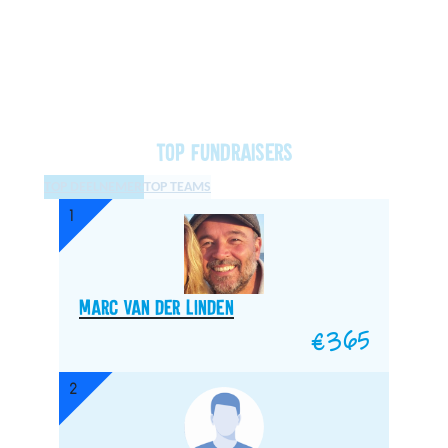
Top fundraisers
TOP DEELNEMERS
TOP TEAMS
1
Marc van der Linden
€
365
2