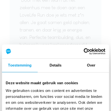
ziekenhuis mee te doen aan een
LoveLife Run doe je iets met z’n
allen. Je gaat samen geld ophalen,
trainen, en daar krijg je energie
van. Perfecte teambuilding, dus, en
belangrijk voor kankeronderzoek!
Hans Westgeest - Oncoloog-internist
Amphia
Toestemming
Details
Over
Deze website maakt gebruik van cookies
We gebruiken cookies om content en advertenties te
personaliseren, om functies voor social media te bieden
"LoveLife Run was een prachtig
en om ons websiteverkeer te analyseren. Ook delen we
doel om naartoe te werken tijdens
informatie over uw gebruik van onze site met onze