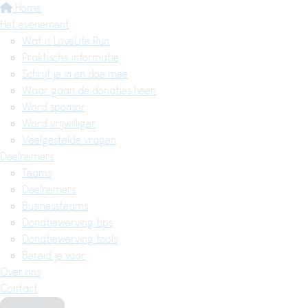
Home
Het evenement
Wat is LoveLife Run
Praktische informatie
Schrijf je in en doe mee
Waar gaan de donaties heen
Word sponsor
Word vrijwilliger
Veelgestelde vragen
Deelnemers
Teams
Deelnemers
Businessteams
Donatiewerving tips
Donatiewerving tools
Bereid je voor
Over ons
Contact