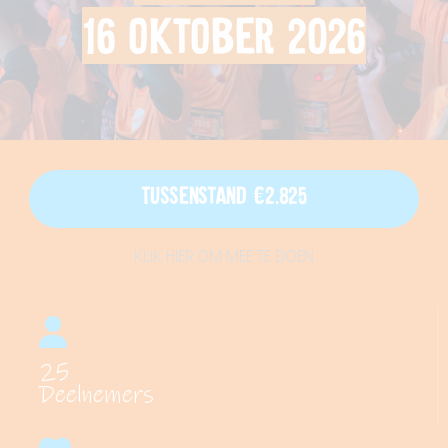
16 oktober 2026
Tussenstand €2.825
KLIK HIER OM MEE TE DOEN
25
Deelnemers