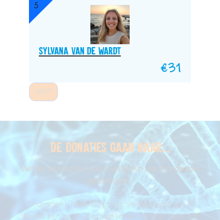
5
Sylvana Van de Wardt
€
31
NEXT
De donaties gaan naar...
Met de opbrengsten van LoveLife Run wordt onderzoek
gefinancierd
.
Onderzoek is hard nodig. Nog steeds krijgen zo'n 14
mensen per uur de diagnose kanker, dat zijn meer dan