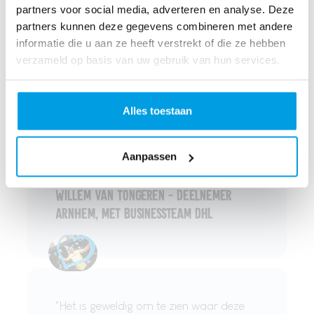
mijn behandeling, om zo fit mogelijk
partners voor social media, adverteren en analyse. Deze
partners kunnen deze gegevens combineren met andere
te worden en geld in te zamelen.
informatie die u aan ze heeft verstrekt of die ze hebben
Samen met familie, vrienden,
verzameld op basis van uw gebruik van hun services.
collega’s, artsen en
verpleegkundigen over de finish
Alles toestaan
komen was voor mij heel
emotioneel, en prachtig en
speciaal!
Aanpassen
Willem van Tongeren - Deelnemer
Arnhem, met Businessteam DHL
"Het is geweldig om te zien waar deze