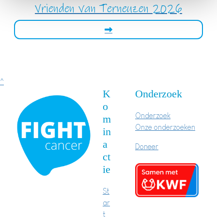
Vrienden van Terneuzen 2026
^
K
Onderzoek
o
Onderzoek
m
Onze onderzoeken
in
a
Doneer
ct
ie
St
ar
t