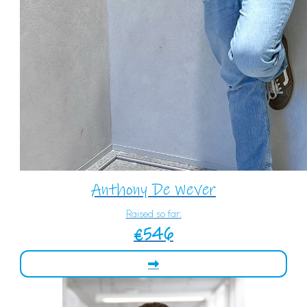
Anthony De Wever
Raised so far:
€546