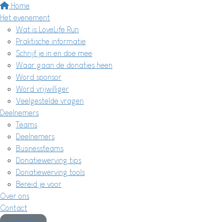
Home
Het evenement
Wat is LoveLife Run
Praktische informatie
Schrijf je in en doe mee
Waar gaan de donaties heen
Word sponsor
Word vrijwilliger
Veelgestelde vragen
Deelnemers
Teams
Deelnemers
Businessteams
Donatiewerving tips
Donatiewerving tools
Bereid je voor
Over ons
Contact