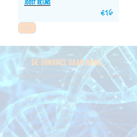
Joost Reijns
€
16
NEXT
De donaties gaan naar...
Met de opbrengsten van LoveLife Run wordt onderzoek
gefinancierd
.
Onderzoek is hard nodig. Nog steeds krijgen zo'n 14
mensen per uur de diagnose kanker, dat zijn meer dan
300 mensen per dag. We weten dat onderzoek werkt;
de kans dat iemand vijf jaar na diagnose nog leeft is in
de afgelopen vijftig jaar met maarliefst 90% gestegen.
We zijn er alleen nog niet. Daarom hebben we jouw