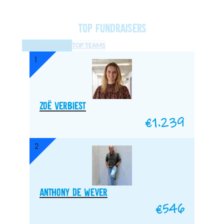
Top fundraisers
TOP DEELNEMERS
TOP TEAMS
1
Zoë Verbiest
€
1.239
2
Anthony De Wever
€
546