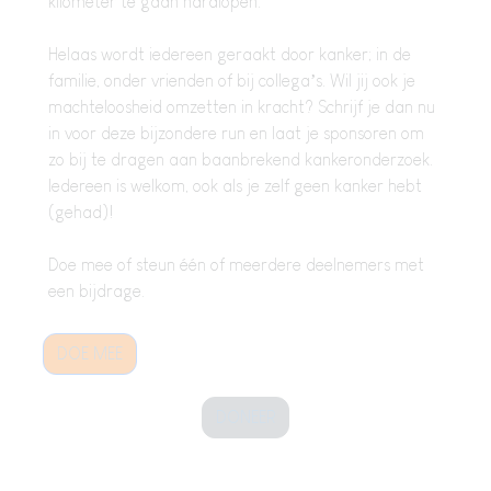
kilometer te gaan hardlopen.
Helaas wordt iedereen geraakt door kanker; in de
familie, onder vrienden of bij collega’s. Wil jij ook je
machteloosheid omzetten in kracht? Schrijf je dan nu
in voor deze bijzondere run en laat je sponsoren om
zo bij te dragen aan baanbrekend kankeronderzoek.
Iedereen is welkom, ook als je zelf geen kanker hebt
(gehad)!
Doe mee of steun één of meerdere deelnemers met
een bijdrage.
DOE MEE
DONEER