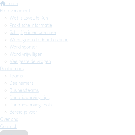
Home
Het evenement
Wat is LoveLife Run
Praktische informatie
Schrijf je in en doe mee
Waar gaan de donaties heen
Word sponsor
Word vrijwilliger
Veelgestelde vragen
Deelnemers
Teams
Deelnemers
Businessteams
Donatiewerving tips
Donatiewerving tools
Bereid je voor
Over ons
Contact