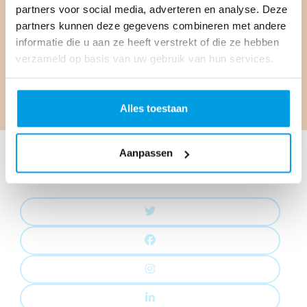
partners voor social media, adverteren en analyse. Deze
partners kunnen deze gegevens combineren met andere
BEKIJK ALLE DEELNEMERS
informatie die u aan ze heeft verstrekt of die ze hebben
verzameld op basis van uw gebruik van hun services.
BEKIJK ALLE TEAMS
Alles toestaan
Aanpassen
Social media