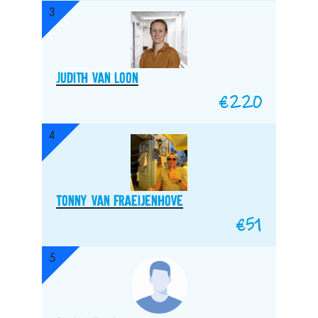
3
Judith van loon
€
220
4
Tonny van Fraeijenhove
€
51
5