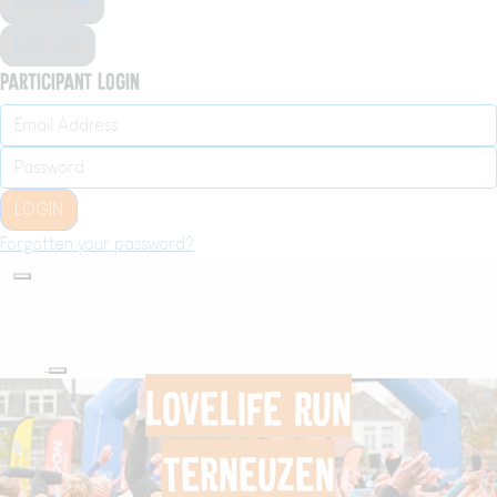
DONEER ♥
DOE MEE
Participant Login
LOGIN
Forgotten your password?
LoveLife Run
Terneuzen