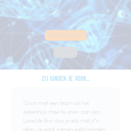
hulp hard nodig. Kom jij ook in actie? Via de buttons
hieronder kun je meer lezen over het onderzoek of een
donatie doen. Bedankt voor je betrokkenheid!
MEER INFORMATIE
DONEER
Zij gingen je voor...
"Door met een team uit het
ziekenhuis mee te doen aan een
LoveLife Run doe je iets met z’n
allen. Je gaat samen geld ophalen,