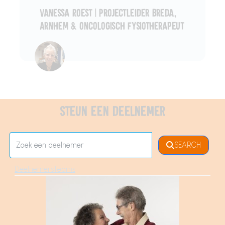
Vanessa Roest | Projectleider Breda,
Arnhem & oncologisch fysiotherapeut
Steun een deelnemer
SEARCH
Deelnemers
Teams