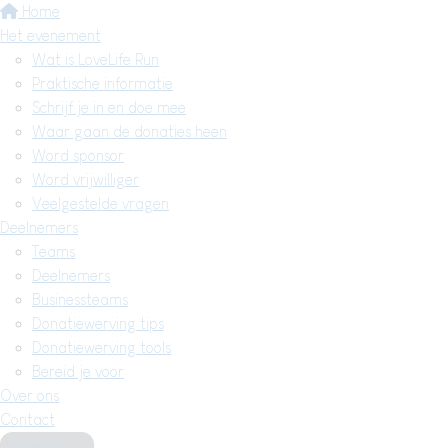
Home
Het evenement
Wat is LoveLife Run
Praktische informatie
Schrijf je in en doe mee
Waar gaan de donaties heen
Word sponsor
Word vrijwilliger
Veelgestelde vragen
Deelnemers
Teams
Deelnemers
Businessteams
Donatiewerving tips
Donatiewerving tools
Bereid je voor
Over ons
Contact