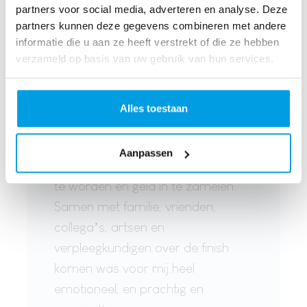
Hans Westgeest - Oncoloog-internist
partners voor social media, adverteren en analyse. Deze
partners kunnen deze gegevens combineren met andere
Amphia
informatie die u aan ze heeft verstrekt of die ze hebben
verzameld op basis van uw gebruik van hun services.
Alles toestaan
"LoveLife Run was een prachtig
doel om naartoe te werken tijdens
Aanpassen
mijn behandeling, om zo fit mogelijk
te worden en geld in te zamelen.
Samen met familie, vrienden,
collega’s, artsen en
verpleegkundigen over de finish
komen was voor mij heel
emotioneel, en prachtig en