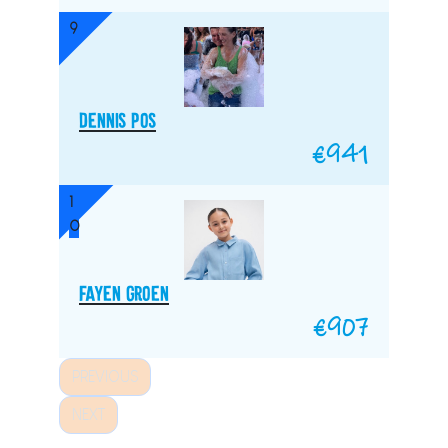
9
Dennis Pos
€
941
1
0
Fayen Groen
€
907
PREVIOUS
NEXT