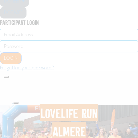
DONEER ♥
DOE MEE
Participant Login
LOGIN
Forgotten your password?
LoveLife Run
Almere