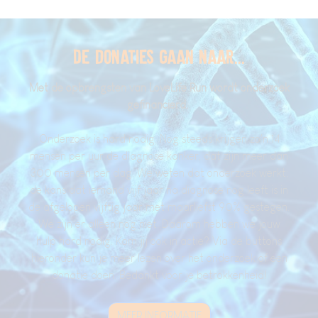
De donaties gaan naar...
Met de opbrengsten van LoveLife Run wordt onderzoek
gefinancierd
.
Onderzoek is hard nodig. Nog steeds krijgen zo'n 14
mensen per uur de diagnose kanker, dat zijn meer dan
300 mensen per dag. We weten dat onderzoek werkt;
de kans dat iemand vijf jaar na diagnose nog leeft is in
de afgelopen vijftig jaar met maarliefst 90% gestegen.
We zijn er alleen nog niet. Daarom hebben we jouw
hulp hard nodig. Kom jij ook in actie? Via de buttons
hieronder kun je meer lezen over het onderzoek of een
donatie doen. Bedankt voor je betrokkenheid!
MEER INFORMATIE