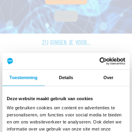
DONEER
Zij gingen je voor...
"Door met een team uit het
ziekenhuis mee te doen aan een
Toestemming
Details
Over
LoveLife Run doe je iets met z’n
allen. Je gaat samen geld ophalen,
Deze website maakt gebruik van cookies
trainen, en daar krijg je energie
We gebruiken cookies om content en advertenties te
van. Perfecte teambuilding, dus, en
personaliseren, om functies voor social media te bieden
belangrijk voor kankeronderzoek!
en om ons websiteverkeer te analyseren. Ook delen we
informatie over uw gebruik van onze site met onze