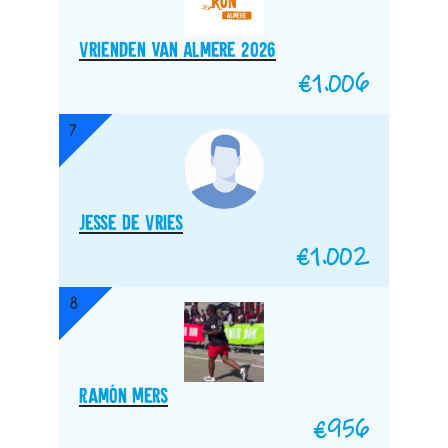
Vrienden van Almere 2026
€
1.006
7
Jesse De Vries
€
1.002
8
Ramón Mers
€
956