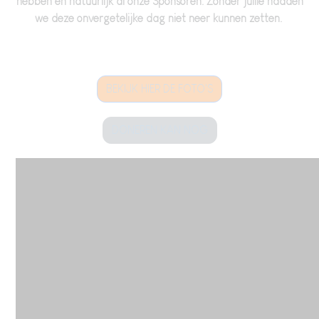
hebben en natuurlijk al onze Sponsoren. Zonder jullie hadden
we deze onvergetelijke dag niet neer kunnen zetten.
BEKIJK HIER DE FOTO'S
DONEREN KAN NOG