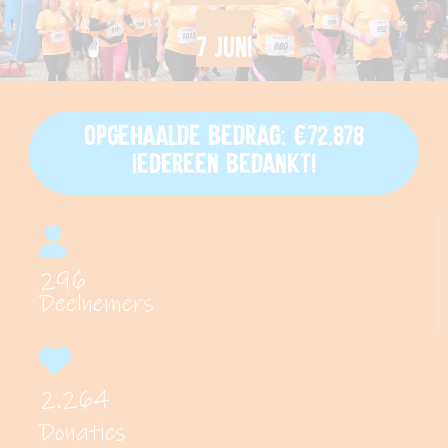
7 juni
Opgehaalde bedrag: €72.878
iedereen bedankt!
296
Deelnemers
2.264
Donaties