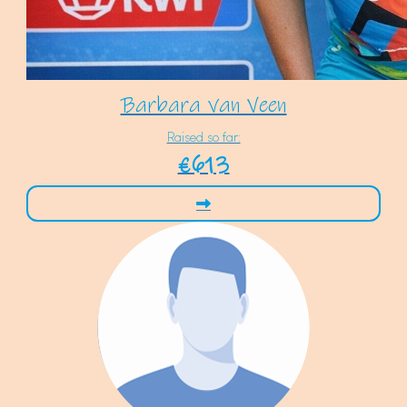
Barbara van Veen
Raised so far:
€613