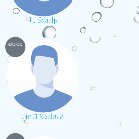
L. Schulp
€
10,00
Hr J Bouland