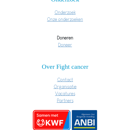
Onderzoek
Onze onderzoeken
Doneren
Doneer
Over Fight cancer
Contact
Organisatie
Vacatures
Partners