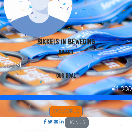
Bikkels in beweging
Raised
€1.319
Our Goal
€1.000
SPONSOR US
JOIN US