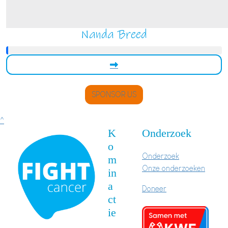
Nanda Breed
SPONSOR US
^
K
Onderzoek
o
Onderzoek
m
Onze onderzoeken
in
a
Doneer
ct
ie