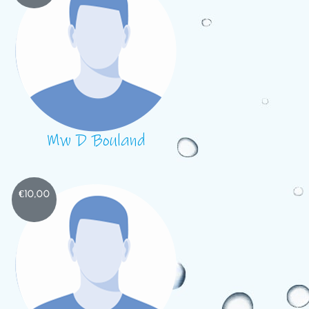
Mw D Bouland
€
10,00