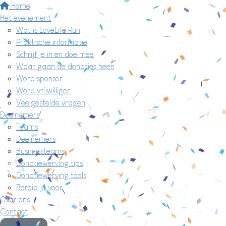
Home
Het evenement
Wat is LoveLife Run
Praktische informatie
Schrijf je in en doe mee
Waar gaan de donaties heen
Word sponsor
Word vrijwilliger
Veelgestelde vragen
Deelnemers
Teams
Deelnemers
Businessteams
Donatiewerving tips
Donatiewerving tools
Bereid je voor
Over ons
Contact