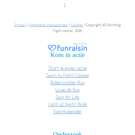
r
Privacy
|
Algemene Voorwaarden
|
Cookies
| Copyright © Stichting
Fight cancer. 2026
Kom in actie
Start je eigen actie
Swim to Fight Cancer
Rollercoaster Run
LoveLife Run
Spin for Life
Light at Night Walk
Eventkalender
Onderzoek