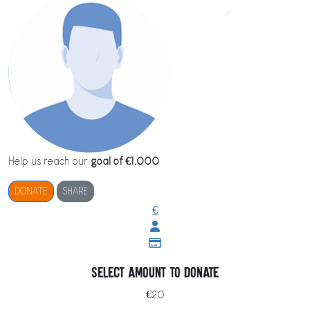
Help us reach our
goal of €1,000
DONATE
SHARE
€
Select amount to donate
€20