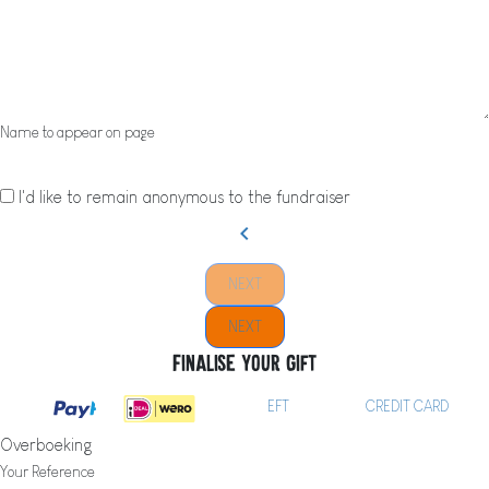
Name to appear on page
I'd like to remain anonymous to the fundraiser
chevron_left
NEXT
NEXT
Finalise your gift
EFT
CREDIT CARD
Overboeking
Your Reference