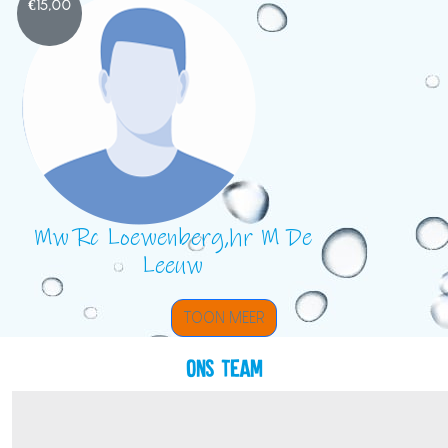
€
15,00
Mw Rc Loewenberg,hr M De
Leeuw
TOON MEER
Ons team