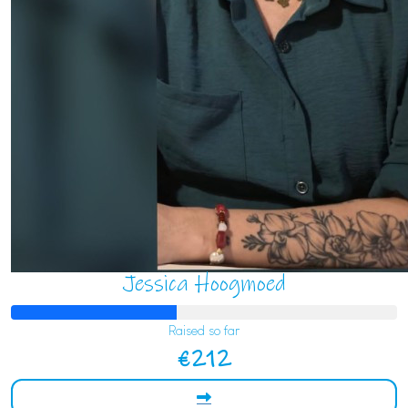
Jessica Hoogmoed
Raised so far
€212