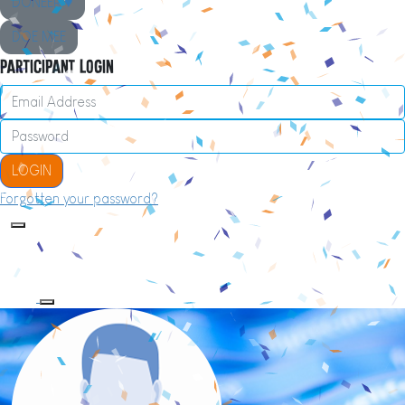
DONEER ♥
DOE MEE
Participant Login
LOGIN
Forgotten your password?