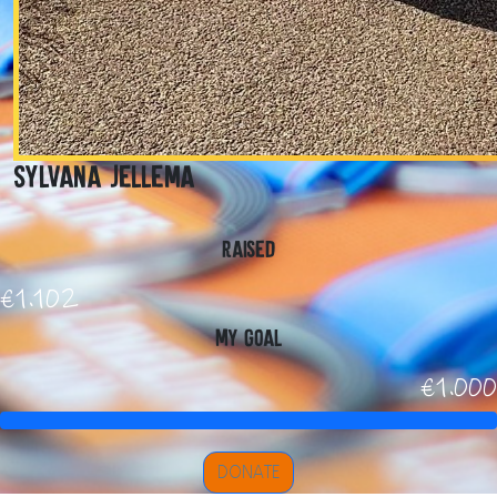
Sylvana Jellema
Raised
€1.102
My Goal
€1.000
DONATE