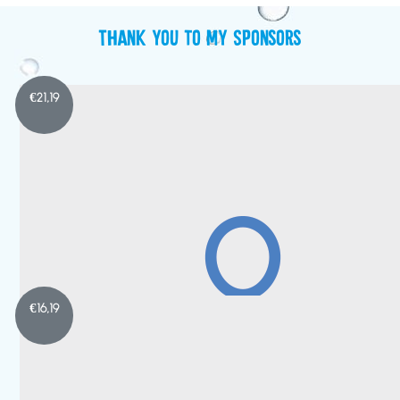
Thank you to my Sponsors
€
21,19
€
16,19