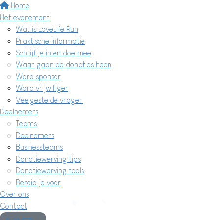
Home
Het evenement
Wat is LoveLife Run
Praktische informatie
Schrijf je in en doe mee
Waar gaan de donaties heen
Word sponsor
Word vrijwilliger
Veelgestelde vragen
Deelnemers
Teams
Deelnemers
Businessteams
Donatiewerving tips
Donatiewerving tools
Bereid je voor
Over ons
Contact