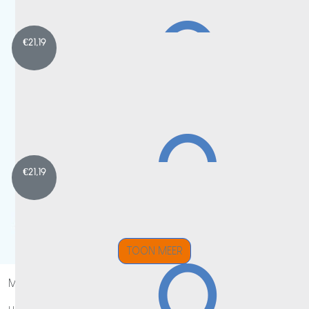
€
21,19
Annemarie Doornenbal
Lieve Sylvana ik vindt dit een heel mooi gebaar dat je dit doet
op je kan het 💪 zelf ben ik mijn ouders ook verloren aan kanke
dit heel mooi dat je dit doet.
€
21,19
TOON MEER
Milan Dijkstra
Member id:
41604
Succes namens Milan, Gosse en de moeder