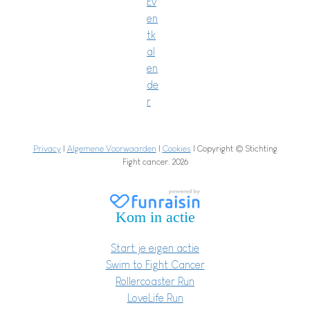
Ev
en
tk
al
en
de
r
Privacy
|
Algemene Voorwaarden
|
Cookies
| Copyright © Stichting
Fight cancer. 2026
Kom in actie
Start je eigen actie
Swim to Fight Cancer
Rollercoaster Run
LoveLife Run