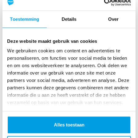
Zelf een
Pagina
Blog bericht
Toestemming
Details
Over
eerste
gedeeld op
geschreven
donatie
social media
gedaan
Deze website maakt gebruik van cookies
We gebruiken cookies om content en advertenties te
personaliseren, om functies voor social media te bieden
en om ons websiteverkeer te analyseren. Ook delen we
informatie over uw gebruik van onze site met onze
partners voor social media, adverteren en analyse. Deze
partners kunnen deze gegevens combineren met andere
Streefbedra
Streefbedra
Profielfoto
informatie die u aan ze heeft verstrekt of die ze hebben
g gehaald
g hoger dan
toegevoegd
verzameld op basis van uw gebruik van hun services.
€500
Alles toestaan