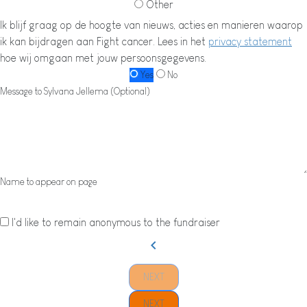
Other
Ik blijf graag op de hoogte van nieuws, acties en manieren waarop
ik kan bijdragen aan Fight cancer. Lees in het
privacy statement
hoe wij omgaan met jouw persoonsgegevens.
Yes
No
Message to Sylvana Jellema (Optional)
Name to appear on page
I'd like to remain anonymous to the fundraiser
chevron_left
NEXT
NEXT