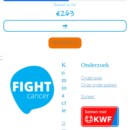
Raised so far
€263
SPONSOR US
^
K
Onderzoek
o
Onderzoek
m
Onze onderzoeken
in
a
Doneer
ct
ie
St