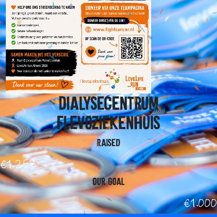
Dialysecentrum
Flevoziekenhuis
Raised
€1.253
Our Goal
€1.000