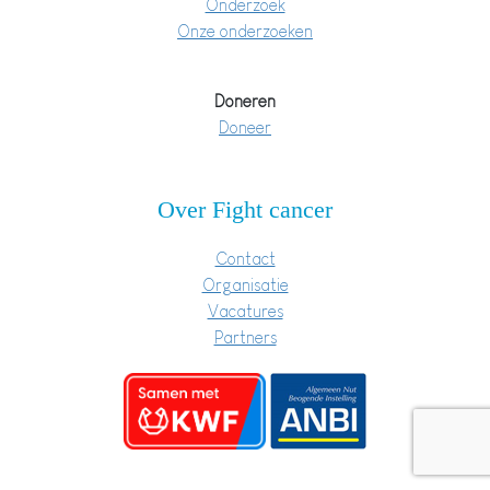
Onderzoek
Onze onderzoeken
Doneren
Doneer
Over Fight cancer
Contact
Organisatie
Vacatures
Partners