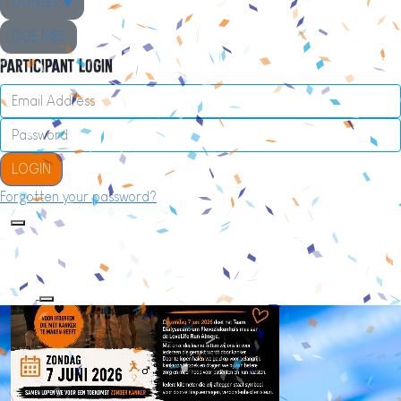
DONEER ♥
DOE MEE
Participant Login
LOGIN
Forgotten your password?