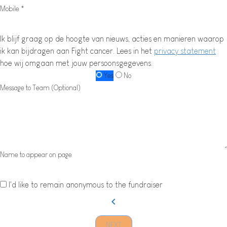
Mobile *
Ik blijf graag op de hoogte van nieuws, acties en manieren waarop
ik kan bijdragen aan Fight cancer. Lees in het
privacy statement
hoe wij omgaan met jouw persoonsgegevens.
Yes
No
Message to Team (Optional)
Name to appear on page
I'd like to remain anonymous to the fundraiser
chevron_left
NEXT