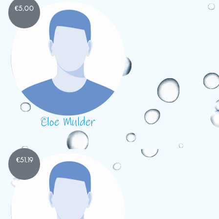
€
5,00
Cloe Mulder
€
51,19