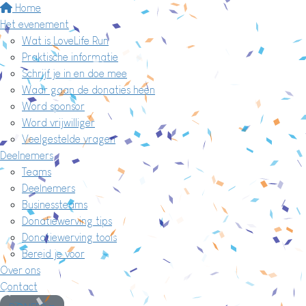
Home
Het evenement
Wat is LoveLife Run
Praktische informatie
Schrijf je in en doe mee
Waar gaan de donaties heen
Word sponsor
Word vrijwilliger
Veelgestelde vragen
Deelnemers
Teams
Deelnemers
Businessteams
Donatiewerving tips
Donatiewerving tools
Bereid je voor
Over ons
Contact