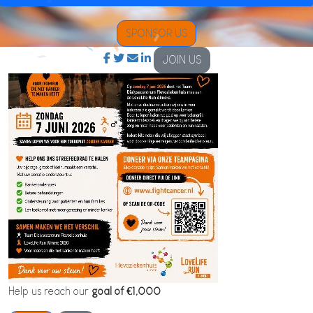
SPONSOR US
JOIN US
Help us reach our
goal of €1,000