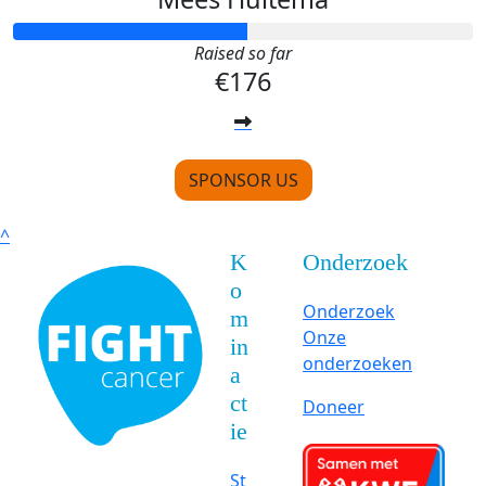
Raised so far
€176
SPONSOR US
^
K
Onderzoek
o
Onderzoek
m
Onze
in
onderzoeken
a
ct
Doneer
ie
St