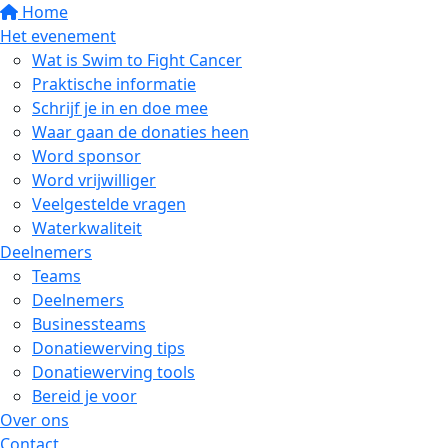
Home
Het evenement
Wat is Swim to Fight Cancer
Praktische informatie
Schrijf je in en doe mee
Waar gaan de donaties heen
Word sponsor
Word vrijwilliger
Veelgestelde vragen
Waterkwaliteit
Deelnemers
Teams
Deelnemers
Businessteams
Donatiewerving tips
Donatiewerving tools
Bereid je voor
Over ons
Contact