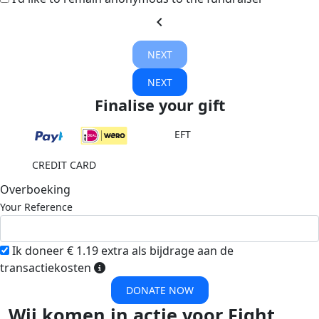
chevron_left
NEXT
NEXT
Finalise your gift
EFT
CREDIT CARD
Overboeking
Your Reference
Ik doneer € 1.19 extra als bijdrage aan de
transactiekosten
DONATE NOW
Wij komen in actie voor Fight