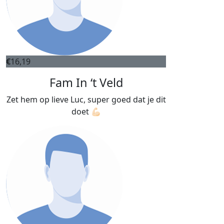
€
16,19
Fam In ‘t Veld
Zet hem op lieve Luc, super goed dat je dit
doet 💪🏻