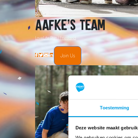
Aafke's team
LoveLife Run | Friesland
Join Us
Toestemming
Deze website maakt gebruik
We gebruiken cookies om cont