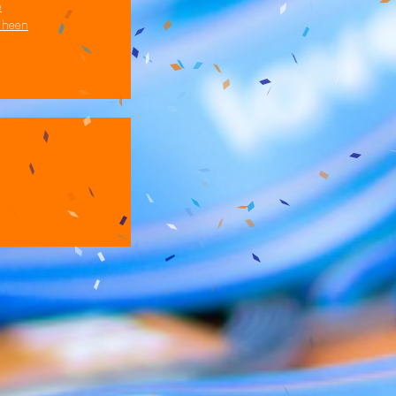
e
s heen