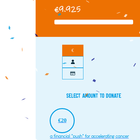
€9.925
€
Select amount to donate
€20
a financial "push" for accelerating cancer