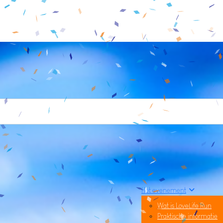
Het evenement
Wat is LoveLife Run
Praktische informatie