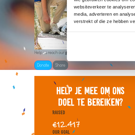
websiteverkeer te analyseren
media, adverteren en analys
verstrekt of die ze hebben v
Help us reach our
goal of €9,925
Donate
Share
Help je mee om ons
doel te bereiken?
Raised
€12.417
Our Goal