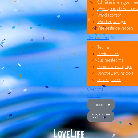
Schrijf je in en doe me
Waar gaan de donatie
Word sponsor
Word vrijwilliger
Veelgestelde vragen
Deelnemers
Teams
Deelnemers
Businessteams
Donatiewerving tips
Donatiewerving tools
Bereid je voor
Over ons
Contact
Doneer ♥
DOE MEE