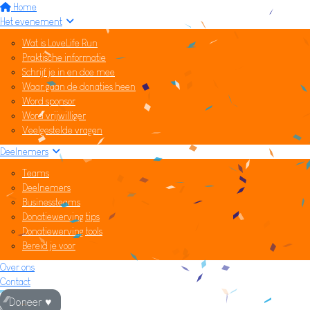
Home
Het evenement
Wat is LoveLife Run
Praktische informatie
Schrijf je in en doe mee
Waar gaan de donaties heen
Word sponsor
Word vrijwilliger
Veelgestelde vragen
Deelnemers
Teams
Deelnemers
Businessteams
Donatiewerving tips
Donatiewerving tools
Bereid je voor
Over ons
Contact
Doneer ♥