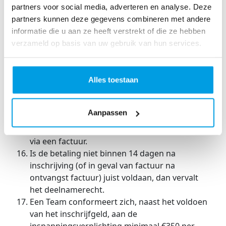
Startbewijzen mogen niet worden afgenomen
partners voor social media, adverteren en analyse. Deze
om door derden voor promotionele of
partners kunnen deze gegevens combineren met andere
commerciële doeleinden te worden ingezet.
informatie die u aan ze heeft verstrekt of die ze hebben
verzameld op basis van uw gebruik van hun services.
Bijkomende voorwaarden voor deelname via
Business Teams.
Een Business Team bestaat uit maximaal 5
Alles toestaan
Deelnemers van personen ouder dan 16 jaar.
Een Business Team betaalt €750,- (excl. btw)
Aanpassen
inschrijfgeld. Deze betaling geschiedt via de
website [url lokale swim] betalingssysteem, of
via een factuur.
Is de betaling niet binnen 14 dagen na
inschrijving (of in geval van factuur na
ontvangst factuur) juist voldaan, dan vervalt
het deelnamerecht.
Een Team conformeert zich, naast het voldoen
van het inschrijfgeld, aan de