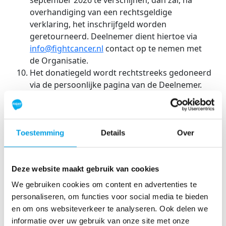
september 2026 te verschijnen, dan zal, na
overhandiging van een rechtsgeldige
verklaring, het inschrijfgeld worden
geretourneerd. Deelnemer dient hiertoe via
info@fightcancer.nl
contact op te nemen met
de Organisatie.
Het donatiegeld wordt rechtstreeks gedoneerd
via de persoonlijke pagina van de Deelnemer.
Het donatiegeld dient uiterlijk 26 september
2026 overgemaakt te zijn.
Het donatiegeld wordt aan de Deelnemer
gekoppeld en komt rechtstreeks op de
Toestemming
Details
Over
donatiegeldrekening met rekeningnummer NL
34 RABO 00327 742 364 van de Stichting Fight
Deze website maakt gebruik van cookies
Deelnemers die niet hebben voldaan aan de
inspanningsverplichting om minimaal €350 op
We gebruiken cookies om content en advertenties te
te halen, kunnen bij de eerstvolgende editie van
personaliseren, om functies voor social media te bieden
Swim to Fight Cancer | Nieuwegein
worden
en om ons websiteverkeer te analyseren. Ook delen we
uitgesloten van deelname.
informatie over uw gebruik van onze site met onze