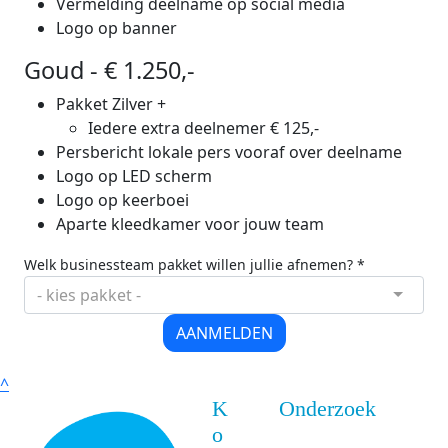
Vermelding deelname op social media
Logo op banner
Goud - € 1.250,-
Pakket Zilver +
Iedere extra deelnemer € 125,-
Persbericht lokale pers vooraf over deelname
Logo op LED scherm
Logo op keerboei
Aparte kleedkamer voor jouw team
Welk businessteam pakket willen jullie afnemen? *
- kies pakket -
AANMELDEN
^
K
Onderzoek
o