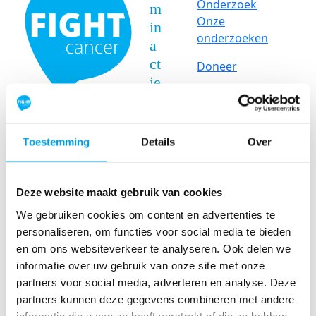
Onderzoek
m
Onze
in
onderzoeken
a
ct
Doneer
ie
St
ar
Toestemming
Details
Over
t
je
ei
Deze website maakt gebruik van cookies
g
We gebruiken cookies om content en advertenties te
e
personaliseren, om functies voor social media te bieden
n
en om ons websiteverkeer te analyseren. Ook delen we
ac
informatie over uw gebruik van onze site met onze
ti
partners voor social media, adverteren en analyse. Deze
e
partners kunnen deze gegevens combineren met andere
S
informatie die u aan ze heeft verstrekt of die ze hebben