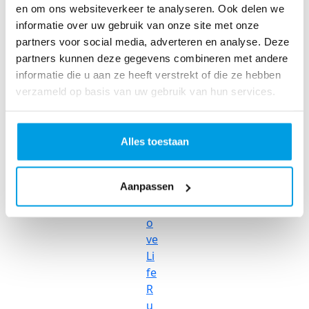
r
en om ons websiteverkeer te analyseren. Ook delen we
R
informatie over uw gebruik van onze site met onze
ol
partners voor social media, adverteren en analyse. Deze
le
partners kunnen deze gegevens combineren met andere
rc
informatie die u aan ze heeft verstrekt of die ze hebben
o
verzameld op basis van uw gebruik van hun services.
as
te
r
Alles toestaan
R
u
Aanpassen
n
L
o
ve
Li
fe
R
u