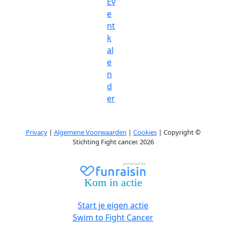
Ev
e
nt
k
al
e
n
d
er
Privacy
|
Algemene Voorwaarden
|
Cookies
| Copyright ©
Stichting Fight cancer. 2026
Kom in actie
Start je eigen actie
Swim to Fight Cancer