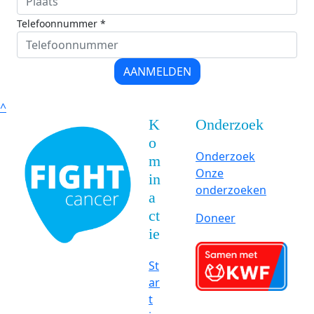
Telefoonnummer *
AANMELDEN
^
K
Onderzoek
o
Onderzoek
m
Onze
in
onderzoeken
a
ct
Doneer
ie
St
ar
t