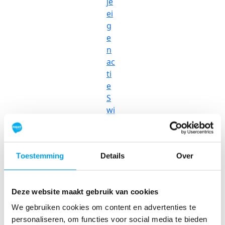
je
ei
g
e
n
ac
ti
e
S
wi
m
to
Fi
Toestemming
Details
Over
g
ht
C
Deze website maakt gebruik van cookies
a
n
We gebruiken cookies om content en advertenties te
ce
personaliseren, om functies voor social media te bieden