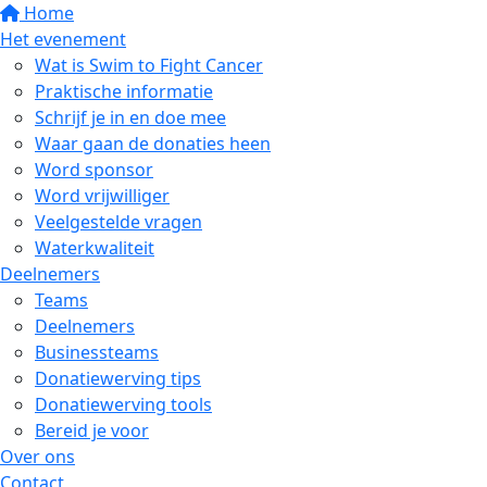
Home
Het evenement
Wat is Swim to Fight Cancer
Praktische informatie
Schrijf je in en doe mee
Waar gaan de donaties heen
Word sponsor
Word vrijwilliger
Veelgestelde vragen
Waterkwaliteit
Deelnemers
Teams
Deelnemers
Businessteams
Donatiewerving tips
Donatiewerving tools
Bereid je voor
Over ons
Contact