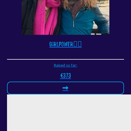
Girlpower🚴‍♀️
Raised so far:
€373