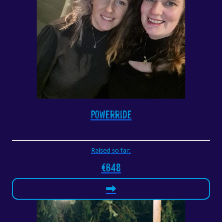
Powerride
Raised so far:
€648