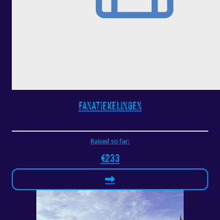
Fanatiekelingen
Raised so far:
€233