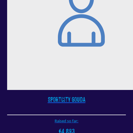
SportCity Gouda
Raised so far:
€4.893