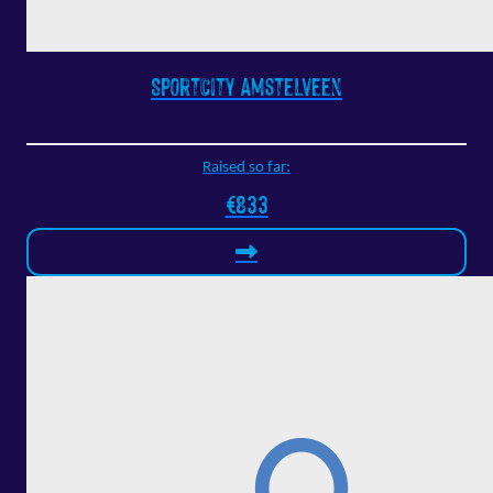
SportCity Amstelveen
Raised so far:
€833