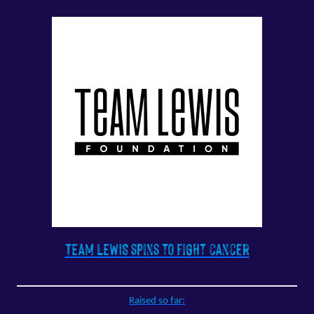
TEAM LEWIS spins to fight cancer
Raised so far: