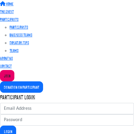
Home
The Event
Participants
Participants
Business teams
Donation tips
Teams
About us
Contact
JOIN
DONATION ON PARTICIPANT
Participant Login
LOGIN