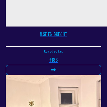
Ilse en Brecht
Raised so far:
€188