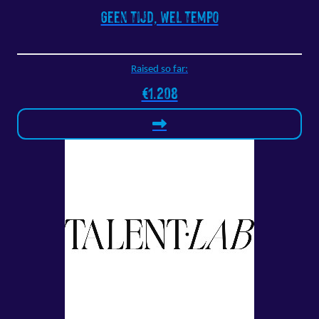
Geen tijd, wel tempo
Raised so far:
€1.208