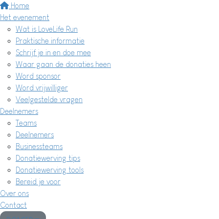
Home
Het evenement
Wat is LoveLife Run
Praktische informatie
Schrijf je in en doe mee
Waar gaan de donaties heen
Word sponsor
Word vrijwilliger
Veelgestelde vragen
Deelnemers
Teams
Deelnemers
Businessteams
Donatiewerving tips
Donatiewerving tools
Bereid je voor
Over ons
Contact