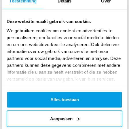
Toestemming
Details
Over
ce
r
Ro
Deze website maakt gebruik van cookies
lle
We gebruiken cookies om content en advertenties te
rc
personaliseren, om functies voor social media te bieden
oa
en om ons websiteverkeer te analyseren. Ook delen we
st
informatie over uw gebruik van onze site met onze
er
partners voor social media, adverteren en analyse. Deze
Ru
partners kunnen deze gegevens combineren met andere
n
informatie die u aan ze heeft verstrekt of die ze hebben
Lo
verzameld op basis van uw gebruik van hun services.
ve
Lif
e
Alles toestaan
Ru
n
Sp
Aanpassen
in
fo