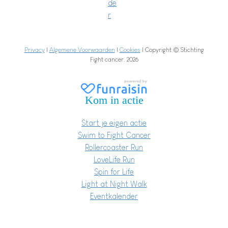
de
r
Privacy
|
Algemene Voorwaarden
|
Cookies
| Copyright © Stichting
Fight cancer. 2026
Kom in actie
Start je eigen actie
Swim to Fight Cancer
Rollercoaster Run
LoveLife Run
Spin for Life
Light at Night Walk
Eventkalender