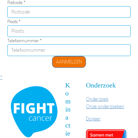
Postcode *
Plaats *
Telefoonnummer *
AANMELDEN
^
K
Onderzoek
o
Onderzoek
m
Onze onderzoeken
in
a
Doneer
ct
ie