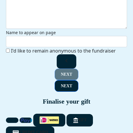
Name to appear on page
I'd like to remain anonymous to the fundraiser
chevron_left
NEXT
NEXT
Finalise your gift
EFT
CREDIT CARD