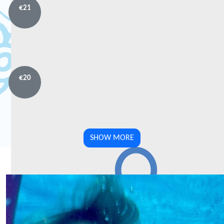
€
21
€
20
SHOW MORE
Anoniem
Team Members
Statiegeld Opbrengst Namens Wim En M