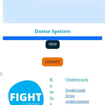
Doetse Spetters
VIEW
DONATE
^
K
Onderzoek
o
Onderzoek
m
Onze
in
onderzoeken
a