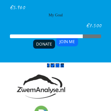
€5.960
My Goal
€7.500
JOIN ME
DONATE