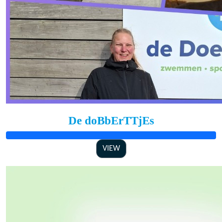
De doBbErTTjEs
VIEW