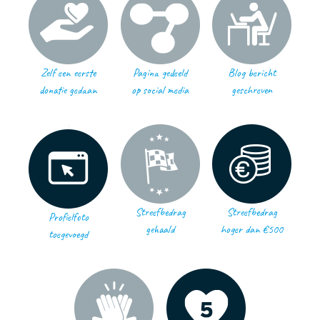
Zelf een eerste
Pagina gedeeld
Blog bericht
donatie gedaan
op social media
geschreven
Streefbedrag
Streefbedrag
Profielfoto
gehaald
hoger dan €500
toegevoegd