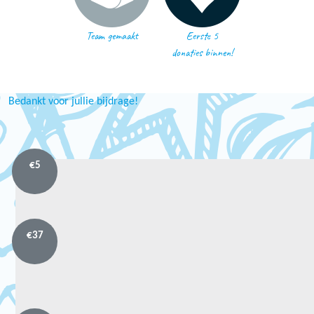
Team gemaakt
Eerste 5
donaties binnen!
Bedankt voor jullie bijdrage!
€
5
€
37