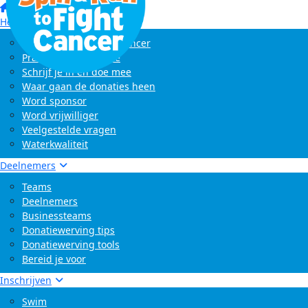
Pepijn Rovers
Swim, Spin & Run to Fight Cancer Den Bosch - Vu
Lambertusboys