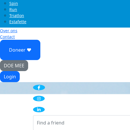
Help jij mij om mijn doel te behalen?
Donate
Share
Help je mij om mijn d
te bereiken?
Raised
€507
My Goal
€750
€