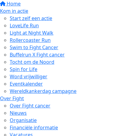
Home
Kom in actie
Start zelf een actie
LoveLife Run
Light at Night Walk
Rollercoaster Run
Swim to Fight Cancer
Buffelrun X Fight cancer
Tocht om de Noord
Spin for Life
Word vrijwilliger
Eventkalender
Wereldkankerdag campagne
Over Fight
Over Fight cancer
Nieuws
Organisatie
Financiële informatie
Vacatures