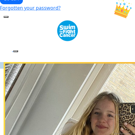
a contribution that creates extra
opportunities for groundbreaking
research ideas
€75
a contribution that creates extra
opportunities for groundbreaking
research ideas
Or enter an amount
€
DONATE
Details for your receipt
Personal Donation
Company Donation
First Name *
Prefix
Last Name *