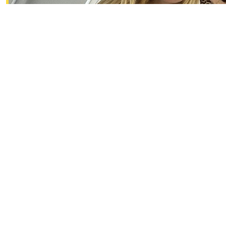
Email Address *
Mobile
Gender *
Male
Female
Other
Ik blijf graag op de hoogte van nieuws, acties en manieren
waarop ik kan bijdragen aan Fight cancer. Lees in het
privacy statement
hoe wij omgaan met jouw
persoonsgegevens.
Yes
No