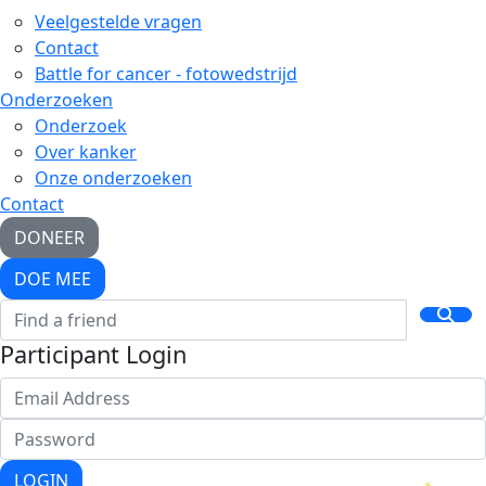
Help jij mij om mijn doel te behalen?
DONATE
SHARE
€
Select amount to donate
€20
a financial "push" for accelerating cancer
research
€30
an incentive for talented researchers to
find new solutions for cancer
€50