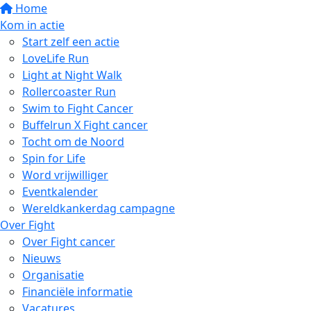
Home
Kom in actie
Start zelf een actie
LoveLife Run
Light at Night Walk
Rollercoaster Run
Swim to Fight Cancer
Buffelrun X Fight cancer
Tocht om de Noord
Spin for Life
Word vrijwilliger
Eventkalender
Wereldkankerdag campagne
Over Fight
Over Fight cancer
Nieuws
Organisatie
Financiële informatie
Vacatures