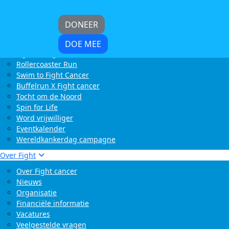
Home
Kom in actie
Start zelf een actie
LoveLife Run
Light at Night Walk
Rollercoaster Run
DONEER
Swim to Fight Cancer
Buffelrun X Fight cancer
DOE MEE
Tocht om de Noord
Spin for Life
Word vrijwilliger
Eventkalender
Wereldkankerdag campagne
Over Fight
Over Fight cancer
Nieuws
Organisatie
Financiële informatie
Vacatures
Veelgestelde vragen