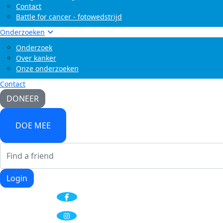
Contact
Battle for cancer - fotowedstrijd
Onderzoeken
Onderzoek
Over kanker
Onze onderzoeken
Contact
DONEER
DOE MEE
Login