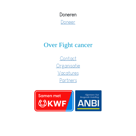
Doneren
Doneer
Over Fight cancer
Contact
Organisatie
Vacatures
Partners