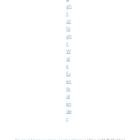
gh
t
at
Ni
gh
t
W
al
k
Ev
en
tk
al
en
de
r