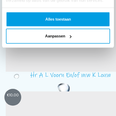
verzameld op basis van uw gebruik van hun services.
Alles toestaan
Aanpassen
Hr A L Voorn En/of mw K Louw
€
10,00