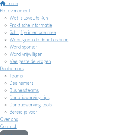
Home
Het evenement
Wat is LoveLife Run
Praktische informatie
Schrijf je in en doe mee
Waar gaan de donaties heen
Word sponsor
Word vrijwilliger
Veelgestelde vragen
Deelnemers
Teams
Deelnemers
Businessteams
Donatiewerving tips
Donatiewerving tools
Bereid je voor
Over ons
Contact