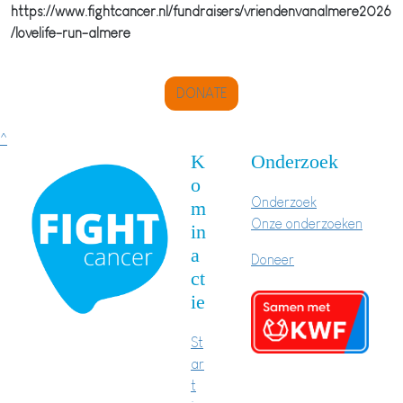
https://www.fightcancer.nl/fundraisers/vriendenvanalmere2026
/lovelife-run-almere
DONATE
^
K
Onderzoek
o
Onderzoek
m
Onze onderzoeken
in
a
Doneer
ct
ie
St
ar
t