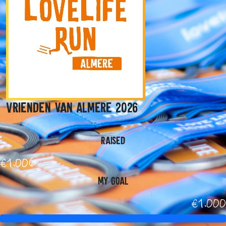
Vrienden van Almere 2026
Raised
€1.006
My Goal
€1.000