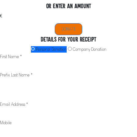
Or enter an amount
€
DONATE
Details for your receipt
Personal Donation
Company Donation
First Name *
Prefix
Last Name *
Email Address *
Mobile