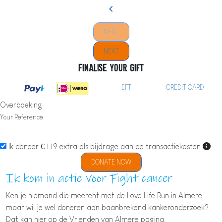
chevron_left
NEXT
NEXT
Finalise your gift
EFT
CREDIT CARD
Overboeking
Your Reference
Ik doneer € 1.19 extra als bijdrage aan de transactiekosten
DONATE NOW
Ik kom in actie voor Fight cancer
Ken je niemand die meerent met de Love Life Run in Almere
maar wil je wel doneren aan baanbrekend kankeronderzoek?
Dat kan hier op de Vrienden van Almere pagina.