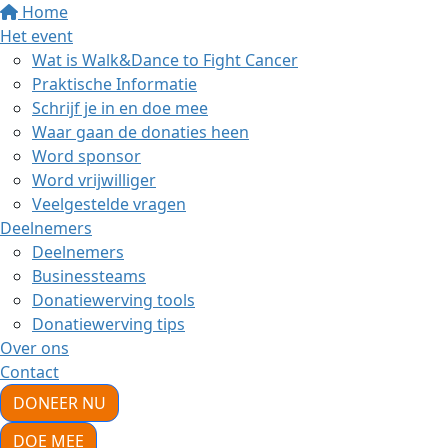
Home
Het event
Wat is Walk&Dance to Fight Cancer
Praktische Informatie
Schrijf je in en doe mee
Waar gaan de donaties heen
Word sponsor
Word vrijwilliger
Veelgestelde vragen
Deelnemers
Deelnemers
Businessteams
Donatiewerving tools
Donatiewerving tips
Over ons
Contact
DONEER NU
DOE MEE