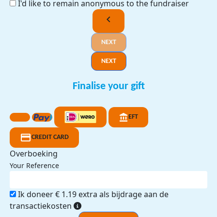
I'd like to remain anonymous to the fundraiser
chevron_left
NEXT
NEXT
Finalise your gift
EFT
CREDIT CARD
Overboeking
Your Reference
Ik doneer € 1.19 extra als bijdrage aan de
transactiekosten