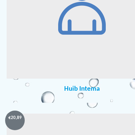
Huib Intema
€
20,89