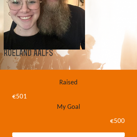
Roeland Aalfs
Raised
€501
My Goal
€500