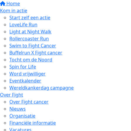
Home
Kom in actie
Start zelf een actie
LoveLife Run
Light at Night Walk
Rollercoaster Run
Swim to Fight Cancer
Buffelrun X Fight cancer
Tocht om de Noord
Spin for Life
Word vrijwilliger
Eventkalender
Wereldkankerdag campagne
Over Fight
Over Fight cancer
Nieuws
Organisatie
Financiële informatie
Vacatures